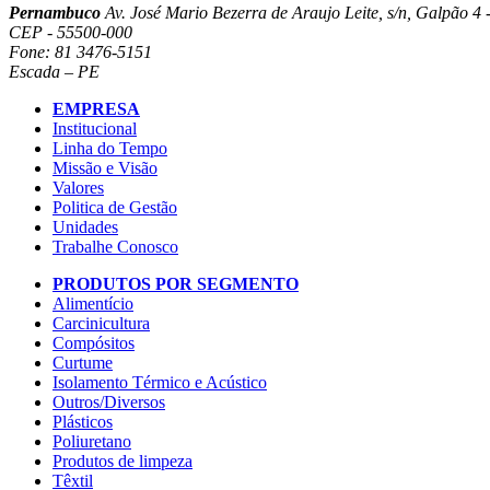
Pernambuco
Av. José Mario Bezerra de Araujo Leite, s/n, Galpão 4 -
CEP - 55500-000
Fone: 81 3476-5151
Escada – PE
EMPRESA
Institucional
Linha do Tempo
Missão e Visão
Valores
Politica de Gestão
Unidades
Trabalhe Conosco
PRODUTOS POR SEGMENTO
Alimentício
Carcinicultura
Compósitos
Curtume
Isolamento Térmico e Acústico
Outros/Diversos
Plásticos
Poliuretano
Produtos de limpeza
Têxtil