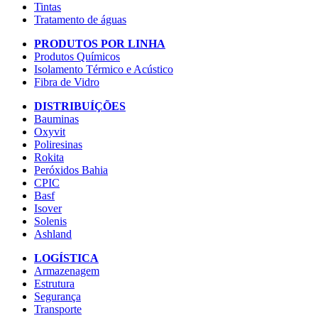
Tintas
Tratamento de águas
PRODUTOS POR LINHA
Produtos Químicos
Isolamento Térmico e Acústico
Fibra de Vidro
DISTRIBUÍÇÕES
Bauminas
Oxyvit
Poliresinas
Rokita
Peróxidos Bahia
CPIC
Basf
Isover
Solenis
Ashland
LOGÍSTICA
Armazenagem
Estrutura
Segurança
Transporte