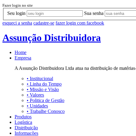
Fazer login no site
Seu login
Sua senha
esqueci a senha
cadastre-se
fazer login com facebook
Assunção Distribuidora
Home
Empresa
A Assunção Distribuidora Ltda atua na distribuição de matérias-
•
Institucional
•
Linha do Tempo
•
Missão e Visão
•
Valores
•
Politica de Gestão
•
Unidades
•
Trabalhe Conosco
Produtos
Logística
Distribuição
Informações