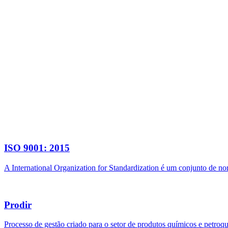
ISO 9001: 2015
A International Organization for Standardization é um conjunto de n
Prodir
Processo de gestão criado para o setor de produtos químicos e petroq