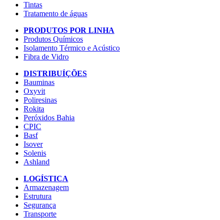
Tintas
Tratamento de águas
PRODUTOS POR LINHA
Produtos Químicos
Isolamento Térmico e Acústico
Fibra de Vidro
DISTRIBUÍÇÕES
Bauminas
Oxyvit
Poliresinas
Rokita
Peróxidos Bahia
CPIC
Basf
Isover
Solenis
Ashland
LOGÍSTICA
Armazenagem
Estrutura
Segurança
Transporte