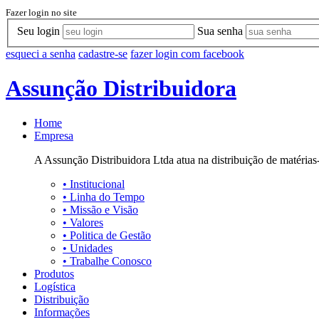
Fazer login no site
Seu login
Sua senha
esqueci a senha
cadastre-se
fazer login com facebook
Assunção Distribuidora
Home
Empresa
A Assunção Distribuidora Ltda atua na distribuição de matérias-
•
Institucional
•
Linha do Tempo
•
Missão e Visão
•
Valores
•
Politica de Gestão
•
Unidades
•
Trabalhe Conosco
Produtos
Logística
Distribuição
Informações