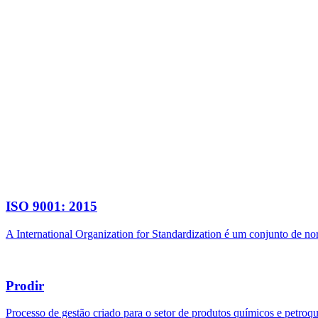
ISO 9001: 2015
A International Organization for Standardization é um conjunto de n
Prodir
Processo de gestão criado para o setor de produtos químicos e petroq