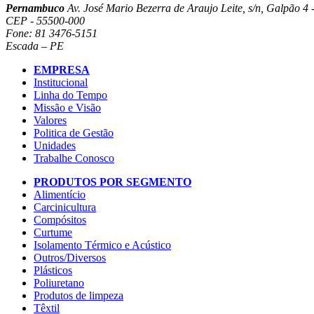
Pernambuco
Av. José Mario Bezerra de Araujo Leite, s/n, Galpão 4 -
CEP - 55500-000
Fone: 81 3476-5151
Escada – PE
EMPRESA
Institucional
Linha do Tempo
Missão e Visão
Valores
Politica de Gestão
Unidades
Trabalhe Conosco
PRODUTOS POR SEGMENTO
Alimentício
Carcinicultura
Compósitos
Curtume
Isolamento Térmico e Acústico
Outros/Diversos
Plásticos
Poliuretano
Produtos de limpeza
Têxtil