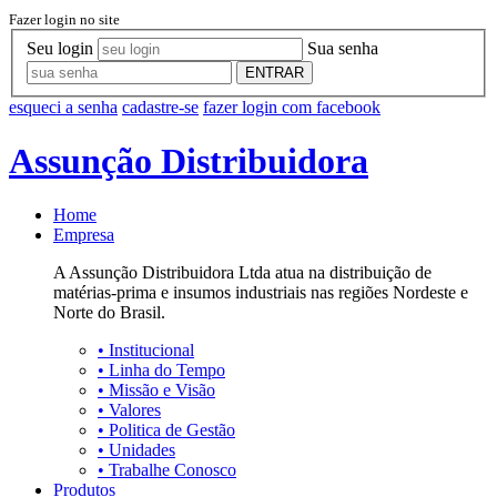
Fazer login no site
Seu login
Sua senha
ENTRAR
esqueci a senha
cadastre-se
fazer login com facebook
Assunção Distribuidora
Home
Empresa
A Assunção Distribuidora Ltda atua na distribuição de
matérias-prima e insumos industriais nas regiões Nordeste e
Norte do Brasil.
•
Institucional
•
Linha do Tempo
•
Missão e Visão
•
Valores
•
Politica de Gestão
•
Unidades
•
Trabalhe Conosco
Produtos