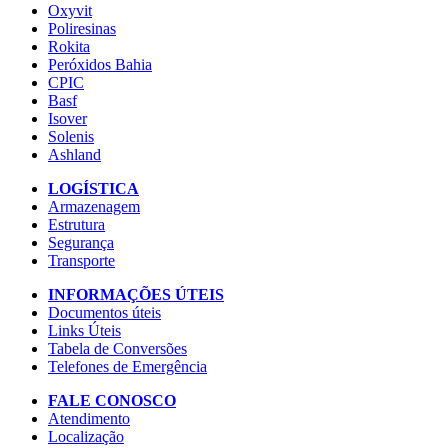
Oxyvit
Poliresinas
Rokita
Peróxidos Bahia
CPIC
Basf
Isover
Solenis
Ashland
LOGÍSTICA
Armazenagem
Estrutura
Segurança
Transporte
INFORMAÇÕES ÚTEIS
Documentos úteis
Links Úteis
Tabela de Conversões
Telefones de Emergência
FALE CONOSCO
Atendimento
Localização