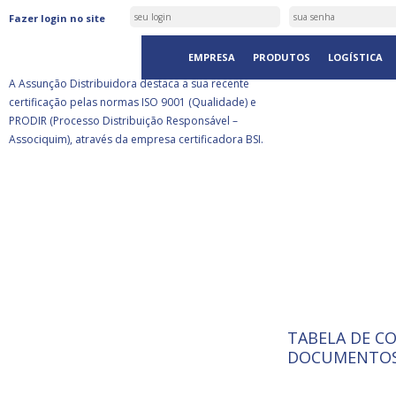
ASSUNÇÃO DISTRIBUIDORA É
Fazer login no site
CERTIFICADA PELA BSI
EMPRESA
PRODUTOS
LOGÍSTICA
A Assunção Distribuidora destaca a sua recente
certificação pelas normas ISO 9001 (Qualidade) e
PRODIR (Processo Distribuição Responsável –
Associquim), através da empresa certificadora BSI.
TABELA DE C
ISO 9001:
A Internat
DOCUMENTOS
Standardiz
normas té