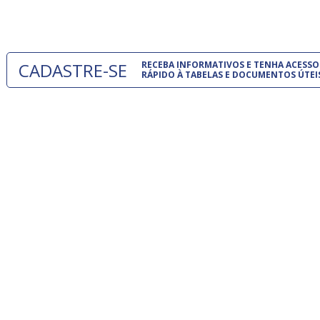
um modelo
CADASTRE-SE
RECEBA INFORMATIVOS E TENHA ACESSO
RÁPIDO À TABELAS E DOCUMENTOS ÚTEI