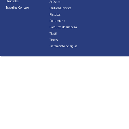
Unidades
Acústico
Trabalhe Conosco
Outros/Diversos
Plásticos
Poliuretano
Produtos de limpeza
Têxtil
Tintas
Tratamento de águas