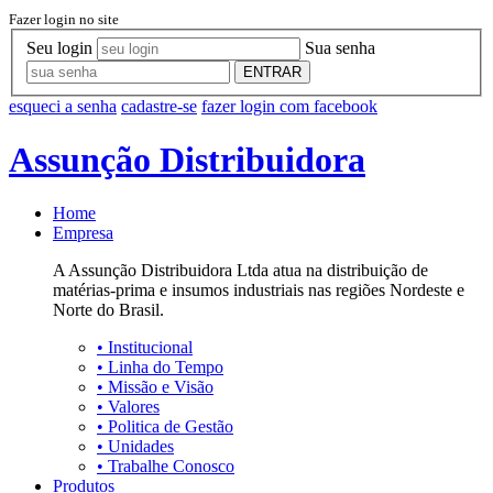
Fazer login no site
Seu login
Sua senha
ENTRAR
esqueci a senha
cadastre-se
fazer login com facebook
Assunção Distribuidora
Home
Empresa
A Assunção Distribuidora Ltda atua na distribuição de
matérias-prima e insumos industriais nas regiões Nordeste e
Norte do Brasil.
•
Institucional
•
Linha do Tempo
•
Missão e Visão
•
Valores
•
Politica de Gestão
•
Unidades
•
Trabalhe Conosco
Produtos