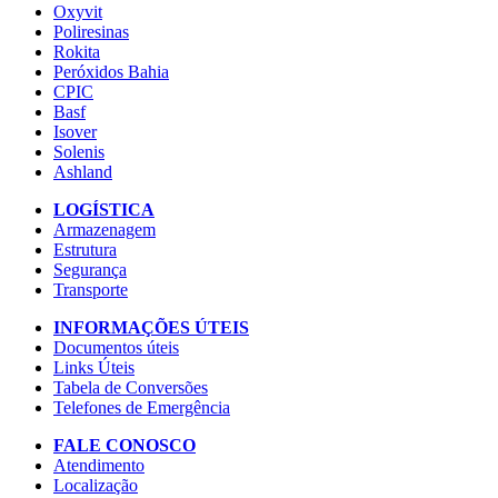
Oxyvit
Poliresinas
Rokita
Peróxidos Bahia
CPIC
Basf
Isover
Solenis
Ashland
LOGÍSTICA
Armazenagem
Estrutura
Segurança
Transporte
INFORMAÇÕES ÚTEIS
Documentos úteis
Links Úteis
Tabela de Conversões
Telefones de Emergência
FALE CONOSCO
Atendimento
Localização