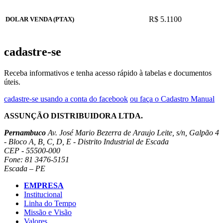
R$ 5.1100
DOLAR VENDA (PTAX)
cadastre-se
Receba informativos e tenha acesso rápido à tabelas e documentos
úteis.
cadastre-se usando a conta do facebook
ou faça o Cadastro Manual
ASSUNÇÃO DISTRIBUIDORA LTDA.
Pernambuco
Av. José Mario Bezerra de Araujo Leite, s/n, Galpão 4
- Bloco A, B, C, D, E - Distrito Industrial de Escada
CEP - 55500-000
Fone: 81 3476-5151
Escada – PE
EMPRESA
Institucional
Linha do Tempo
Missão e Visão
Valores