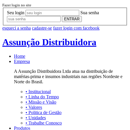
Fazer login no site
Seu login
Sua senha
ENTRAR
esqueci a senha
cadastre-se
fazer login com facebook
Assunção Distribuidora
Home
Empresa
A Assunção Distribuidora Ltda atua na distribuição de
matérias-prima e insumos industriais nas regiões Nordeste e
Norte do Brasil.
•
Institucional
•
Linha do Tempo
•
Missão e Visão
•
Valores
•
Politica de Gestão
•
Unidades
•
Trabalhe Conosco
Produtos