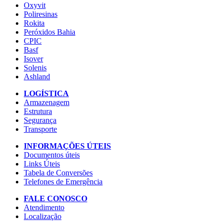
Oxyvit
Poliresinas
Rokita
Peróxidos Bahia
CPIC
Basf
Isover
Solenis
Ashland
LOGÍSTICA
Armazenagem
Estrutura
Segurança
Transporte
INFORMAÇÕES ÚTEIS
Documentos úteis
Links Úteis
Tabela de Conversões
Telefones de Emergência
FALE CONOSCO
Atendimento
Localização