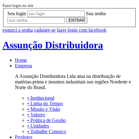
Fazer login no site
Seu login
Sua senha
ENTRAR
esqueci a senha
cadastre-se
fazer login com facebook
Assunção Distribuidora
Home
Empresa
A Assunção Distribuidora Ltda atua na distribuição de
matérias-prima e insumos industriais nas regiões Nordeste e
Norte do Brasil.
•
Institucional
•
Linha do Tempo
•
Missão e Visão
•
Valores
•
Politica de Gestão
•
Unidades
•
Trabalhe Conosco
Produtos