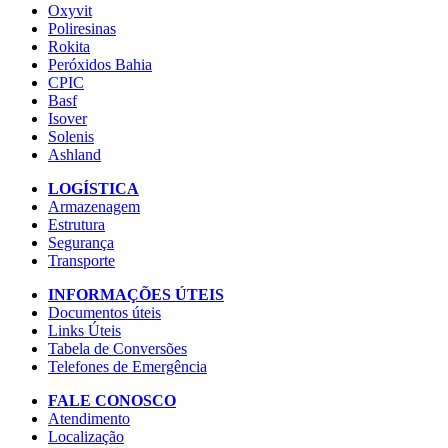
Oxyvit
Poliresinas
Rokita
Peróxidos Bahia
CPIC
Basf
Isover
Solenis
Ashland
LOGÍSTICA
Armazenagem
Estrutura
Segurança
Transporte
INFORMAÇÕES ÚTEIS
Documentos úteis
Links Úteis
Tabela de Conversões
Telefones de Emergência
FALE CONOSCO
Atendimento
Localização