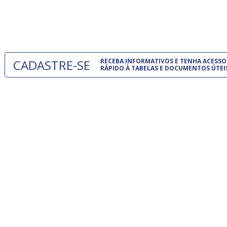
normas té
 e
um modelo
o
CADASTRE-SE
RECEBA INFORMATIVOS E TENHA ACESSO
RÁPIDO À TABELAS E DOCUMENTOS ÚTEI