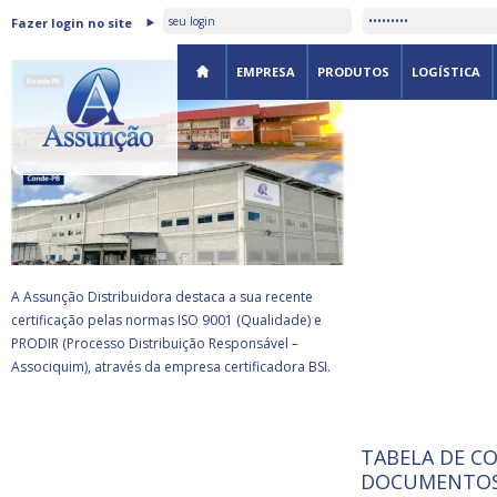
ASSUNÇÃO DISTRIBUIDORA É
Fazer login no site
CERTIFICADA PELA BSI
EMPRESA
PRODUTOS
LOGÍSTICA
A Assunção Distribuidora destaca a sua recente
certificação pelas normas ISO 9001 (Qualidade) e
PRODIR (Processo Distribuição Responsável –
Associquim), através da empresa certificadora BSI.
TABELA DE C
ISO 9001:
da
A Internat
DOCUMENTOS
Standardiz