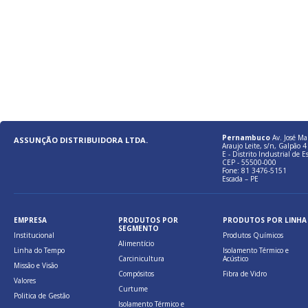
Pernambuco
Av. José Ma
ASSUNÇÃO DISTRIBUIDORA LTDA.
Araujo Leite, s/n, Galpão 4 
E - Distrito Industrial de E
CEP - 55500-000
Fone: 81 3476-5151
Escada – PE
EMPRESA
PRODUTOS POR
PRODUTOS POR LINHA
SEGMENTO
Institucional
Produtos Químicos
Alimentício
Linha do Tempo
Isolamento Térmico e
Carcinicultura
Acústico
Missão e Visão
Compósitos
Fibra de Vidro
Valores
Curtume
Politica de Gestão
Isolamento Térmico e