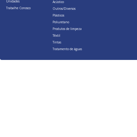
Unidades
Acústico
Trabalhe Conosco
Outros/Diversos
Plásticos
Poliuretano
Produtos de limpeza
Têxtil
Tintas
Tratamento de águas