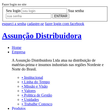
Fazer login no site
Seu login
Sua senha
ENTRAR
esqueci a senha
cadastre-se
fazer login com facebook
Assunção Distribuidora
Home
Empresa
A Assunção Distribuidora Ltda atua na distribuição de
matérias-prima e insumos industriais nas regiões Nordeste e
Norte do Brasil.
•
Institucional
•
Linha do Tempo
•
Missão e Visão
•
Valores
•
Politica de Gestão
•
Unidades
•
Trabalhe Conosco
Produtos