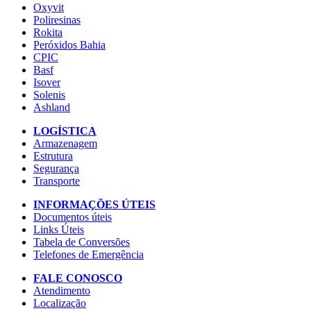
Oxyvit
Poliresinas
Rokita
Peróxidos Bahia
CPIC
Basf
Isover
Solenis
Ashland
LOGÍSTICA
Armazenagem
Estrutura
Segurança
Transporte
INFORMAÇÕES ÚTEIS
Documentos úteis
Links Úteis
Tabela de Conversões
Telefones de Emergência
FALE CONOSCO
Atendimento
Localização