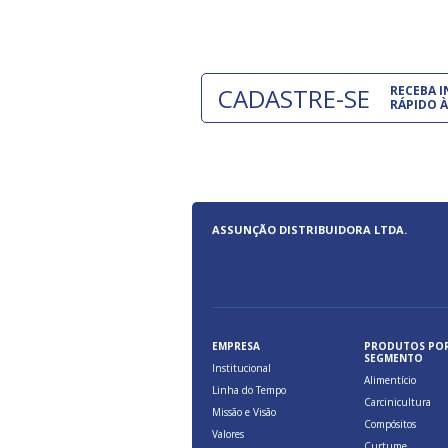
CADASTRE-SE
RECEBA 
RÁPIDO À
ASSUNÇÃO DISTRIBUIDORA LTDA.
EMPRESA
PRODUTOS PO
SEGMENTO
Institucional
Alimentício
Linha do Tempo
Carcinicultura
Missão e Visão
Compósitos
Valores
Curtume