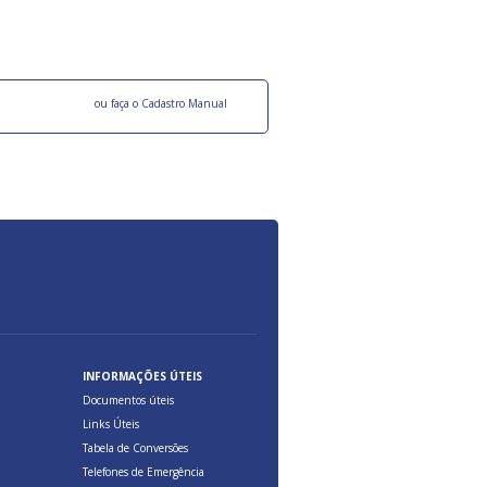
ocesso Distribuição Responsável).
Aduana Brasileira, relacionados à maior agil
previsibilidade das cargas nos fluxos do co
internacional.
o facebook
ou faça o Cadastro Manual
INFORMAÇÕES ÚTEIS
Documentos úteis
Links Úteis
Tabela de Conversões
Telefones de Emergência