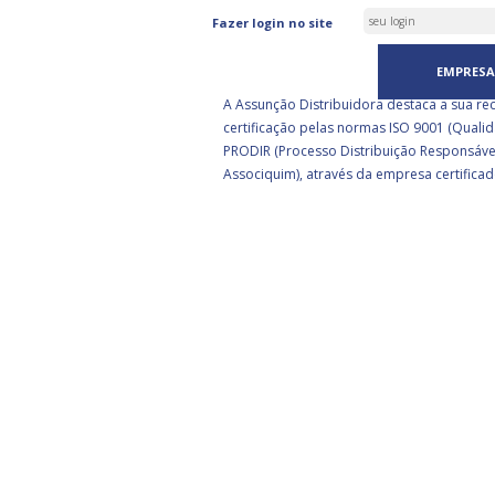
ASSUNÇÃO DISTRIBUIDORA 
Fazer login no site
CERTIFICADA PELA BSI
EMPRESA
A Assunção Distribuidora destaca a sua re
certificação pelas normas ISO 9001 (Qualid
PRODIR (Processo Distribuição Responsáve
Associquim), através da empresa certificad