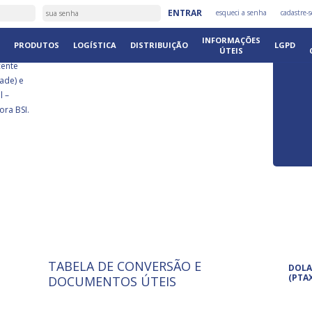
É
ENTRAR
esqueci a senha
cadastre-s
DISTRIB
INFORMAÇÕES
PRODUTOS
LOGÍSTICA
DISTRIBUIÇÃO
LGPD
ÚTEIS
cente
ade) e
l –
ora BSI.
TABELA DE CONVERSÃO E
ISO 9001: 2015
Pro
DOLA
A International Organization for
Pro
(PTA
DOCUMENTOS ÚTEIS
Standardization é um conjunto de
set
normas técnicas que estabelecem
pet