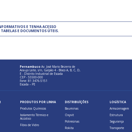
um modelo de gestão da qualidade.
(Pr
INFORMATIVOS E TENHA ACESSO
cadastre-se usando a conta d
 TABELAS E DOCUMENTOS ÚTEIS.
Pernambuco
Av. José Mario Bezerra de
Araujo Leite, s/n, Galpão 4 - Bloco A, B, C, D,
E - Distrito Industrial de Escada
CEP - 55500-000
Fone: 81 3476-5151
Escada – PE
R
PRODUTOS POR LINHA
DISTRIBUÍÇÕES
LOGÍSTICA
Produtos Químicos
Bauminas
Armazenagem
Isolamento Térmico e
Oxyvit
Estrutura
Acústico
Poliresinas
Segurança
Fibra de Vidro
Rokita
Transporte