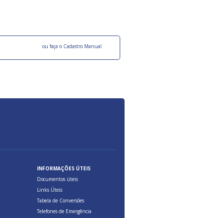
ocesso Distribuição Responsável).
Aduana Brasileira, relacionados à maior agil
previsibilidade das cargas nos fluxos do co
internacional.
o facebook
ou faça o Cadastro Manual
INFORMAÇÕES ÚTEIS
Documentos úteis
Links Úteis
Tabela de Conversões
Telefones de Emergência