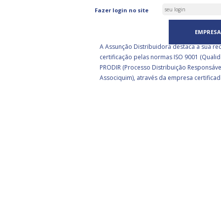
ASSUNÇÃO DISTRIBUIDORA 
Fazer login no site
CERTIFICADA PELA BSI
EMPRESA
A Assunção Distribuidora destaca a sua re
certificação pelas normas ISO 9001 (Qualid
PRODIR (Processo Distribuição Responsáve
Associquim), através da empresa certificad