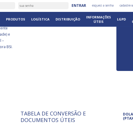
É
ENTRAR
esqueci a senha
cadastre-s
DISTRIB
INFORMAÇÕES
PRODUTOS
LOGÍSTICA
DISTRIBUIÇÃO
LGPD
ÚTEIS
cente
ade) e
l –
ora BSI.
TABELA DE CONVERSÃO E
ISO 9001: 2015
Pro
DOLA
A International Organization for
Pro
(PTA
DOCUMENTOS ÚTEIS
Standardization é um conjunto de
set
normas técnicas que estabelecem
pet