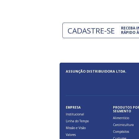
CADASTRE-SE
RECEBA 
RÁPIDO À
ASSUNÇÃO DISTRIBUIDORA LTDA.
EMPRESA
PRODUTOS PO
SEGMENTO
Institucional
Alimentício
Linha do Tempo
Carcinicultura
Missão e Visão
Compósitos
Valores
Curtume