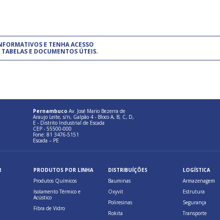
um modelo de gestão da qualidade.
(Pr
INFORMATIVOS E TENHA ACESSO
cadastre-se usando a conta d
 TABELAS E DOCUMENTOS ÚTEIS.
Pernambuco
Av. José Mario Bezerra de
Araujo Leite, s/n, Galpão 4 - Bloco A, B, C, D,
E - Distrito Industrial de Escada
CEP - 55500-000
Fone: 81 3476-5151
Escada – PE
R
PRODUTOS POR LINHA
DISTRIBUÍÇÕES
LOGÍSTICA
Produtos Químicos
Bauminas
Armazenagem
Isolamento Térmico e
Oxyvit
Estrutura
Acústico
Poliresinas
Segurança
Fibra de Vidro
Rokita
Transporte