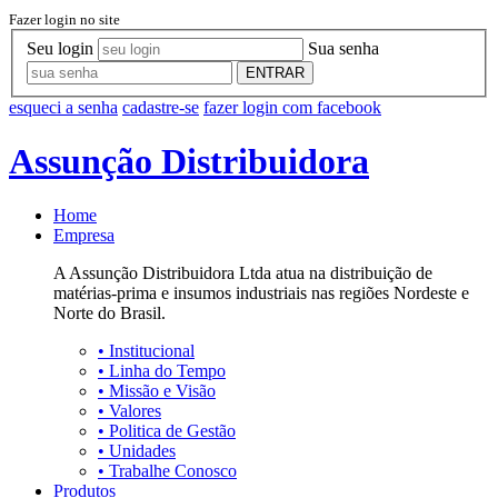
Fazer login no site
Seu login
Sua senha
ENTRAR
esqueci a senha
cadastre-se
fazer login com facebook
Assunção Distribuidora
Home
Empresa
A Assunção Distribuidora Ltda atua na distribuição de
matérias-prima e insumos industriais nas regiões Nordeste e
Norte do Brasil.
•
Institucional
•
Linha do Tempo
•
Missão e Visão
•
Valores
•
Politica de Gestão
•
Unidades
•
Trabalhe Conosco
Produtos