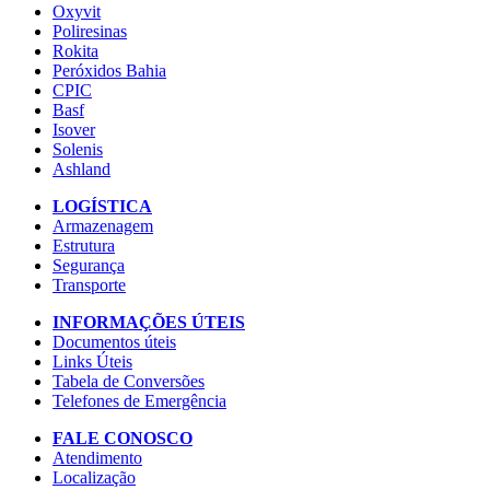
Oxyvit
Poliresinas
Rokita
Peróxidos Bahia
CPIC
Basf
Isover
Solenis
Ashland
LOGÍSTICA
Armazenagem
Estrutura
Segurança
Transporte
INFORMAÇÕES ÚTEIS
Documentos úteis
Links Úteis
Tabela de Conversões
Telefones de Emergência
FALE CONOSCO
Atendimento
Localização