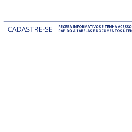
um modelo
CADASTRE-SE
RECEBA INFORMATIVOS E TENHA ACESSO
RÁPIDO À TABELAS E DOCUMENTOS ÚTEI