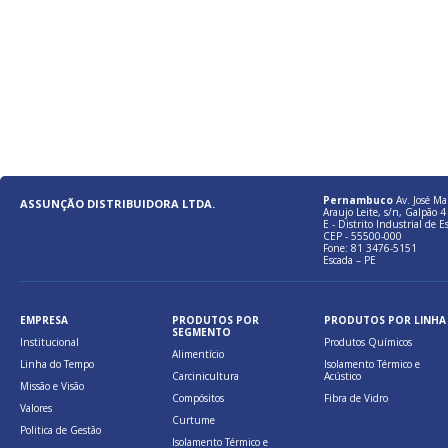
Pernambuco
Av. José Ma
ASSUNÇÃO DISTRIBUIDORA LTDA.
Araujo Leite, s/n, Galpão 4 
E - Distrito Industrial de E
CEP - 55500-000
Fone: 81 3476-5151
Escada – PE
EMPRESA
PRODUTOS POR
PRODUTOS POR LINHA
SEGMENTO
Institucional
Produtos Químicos
Alimentício
Linha do Tempo
Isolamento Térmico e
Carcinicultura
Acústico
Missão e Visão
Compósitos
Fibra de Vidro
Valores
Curtume
Politica de Gestão
Isolamento Térmico e