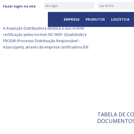
ASSUNÇÃO DISTRIBUIDORA É
Fazer login no site
CERTIFICADA PELA BSI
EMPRESA
PRODUTOS
LOGÍSTICA
A Assunção Distribuidora destaca a sua recente
certificação pelas normas ISO 9001 (Qualidade) e
PRODIR (Processo Distribuição Responsável –
Associquim), através da empresa certificadora BSI.
TABELA DE C
ISO 9001:
A Internat
DOCUMENTOS
Standardiz
normas té