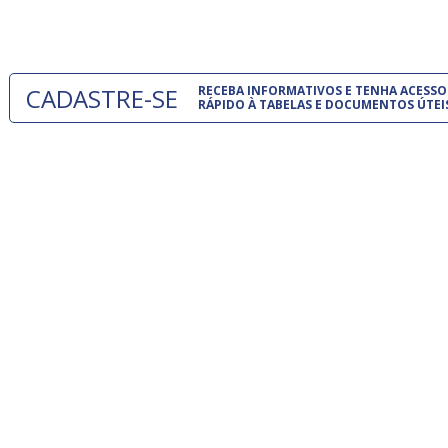
um modelo
CADASTRE-SE
RECEBA INFORMATIVOS E TENHA ACESSO
RÁPIDO À TABELAS E DOCUMENTOS ÚTEI