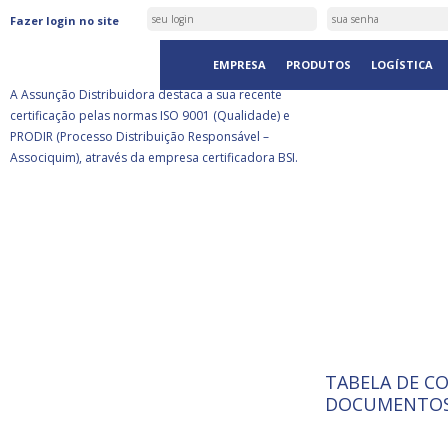
ASSUNÇÃO DISTRIBUIDORA É
Fazer login no site
CERTIFICADA PELA BSI
EMPRESA
PRODUTOS
LOGÍSTICA
A Assunção Distribuidora destaca a sua recente
certificação pelas normas ISO 9001 (Qualidade) e
PRODIR (Processo Distribuição Responsável –
Associquim), através da empresa certificadora BSI.
TABELA DE C
ISO 9001:
A Internat
DOCUMENTOS
Standardiz
normas té