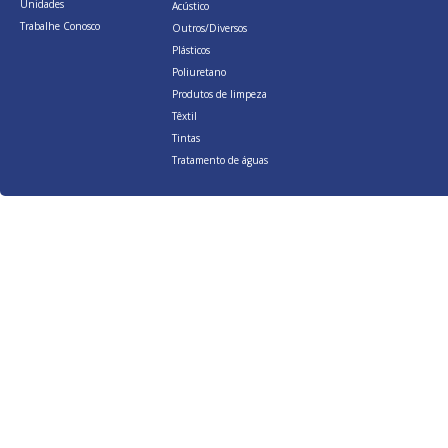
Unidades
Acústico
Trabalhe Conosco
Outros/Diversos
Plásticos
Poliuretano
Produtos de limpeza
Têxtil
Tintas
Tratamento de águas