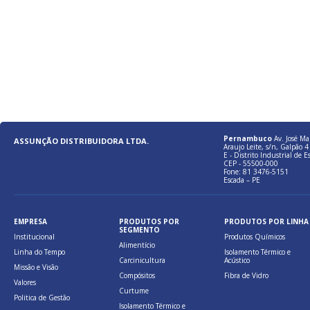
Pernambuco
Av. José Ma
ASSUNÇÃO DISTRIBUIDORA LTDA.
Araujo Leite, s/n, Galpão 4 
E - Distrito Industrial de E
CEP - 55500-000
Fone: 81 3476-5151
Escada – PE
EMPRESA
PRODUTOS POR
PRODUTOS POR LINHA
SEGMENTO
Institucional
Produtos Químicos
Alimentício
Linha do Tempo
Isolamento Térmico e
Carcinicultura
Acústico
Missão e Visão
Compósitos
Fibra de Vidro
Valores
Curtume
Politica de Gestão
Isolamento Térmico e