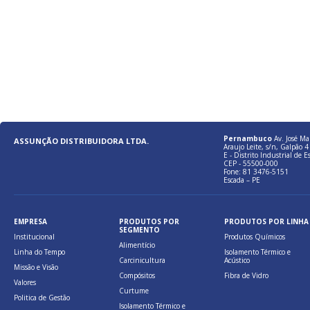
Pernambuco
Av. José Ma
ASSUNÇÃO DISTRIBUIDORA LTDA.
Araujo Leite, s/n, Galpão 4 
E - Distrito Industrial de E
CEP - 55500-000
Fone: 81 3476-5151
Escada – PE
EMPRESA
PRODUTOS POR
PRODUTOS POR LINHA
SEGMENTO
Institucional
Produtos Químicos
Alimentício
Linha do Tempo
Isolamento Térmico e
Carcinicultura
Acústico
Missão e Visão
Compósitos
Fibra de Vidro
Valores
Curtume
Politica de Gestão
Isolamento Térmico e