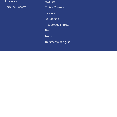
Unidades
Acústico
Trabalhe Conosco
Outros/Diversos
Plásticos
Poliuretano
Produtos de limpeza
Têxtil
Tintas
Tratamento de águas