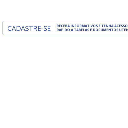
um modelo
CADASTRE-SE
RECEBA INFORMATIVOS E TENHA ACESSO
RÁPIDO À TABELAS E DOCUMENTOS ÚTEI