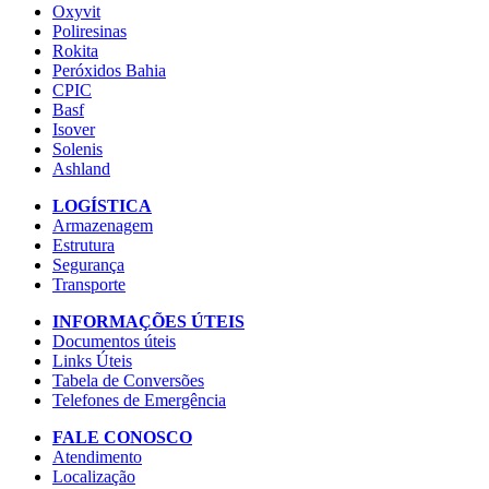
Oxyvit
Poliresinas
Rokita
Peróxidos Bahia
CPIC
Basf
Isover
Solenis
Ashland
LOGÍSTICA
Armazenagem
Estrutura
Segurança
Transporte
INFORMAÇÕES ÚTEIS
Documentos úteis
Links Úteis
Tabela de Conversões
Telefones de Emergência
FALE CONOSCO
Atendimento
Localização