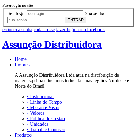
Fazer login no site
Seu login
Sua senha
ENTRAR
esqueci a senha
cadastre-se
fazer login com facebook
Assunção Distribuidora
Home
Empresa
A Assunção Distribuidora Ltda atua na distribuição de
matérias-prima e insumos industriais nas regiões Nordeste e
Norte do Brasil.
•
Institucional
•
Linha do Tempo
•
Missão e Visão
•
Valores
•
Politica de Gestão
•
Unidades
•
Trabalhe Conosco
Produtos