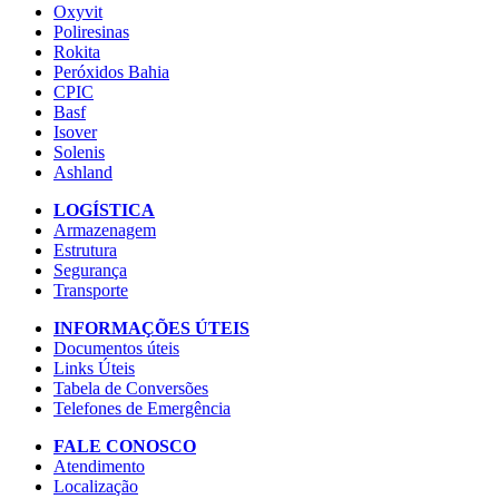
Oxyvit
Poliresinas
Rokita
Peróxidos Bahia
CPIC
Basf
Isover
Solenis
Ashland
LOGÍSTICA
Armazenagem
Estrutura
Segurança
Transporte
INFORMAÇÕES ÚTEIS
Documentos úteis
Links Úteis
Tabela de Conversões
Telefones de Emergência
FALE CONOSCO
Atendimento
Localização