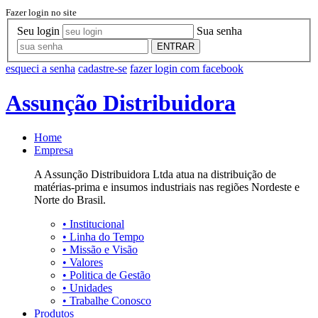
Fazer login no site
Seu login
Sua senha
ENTRAR
esqueci a senha
cadastre-se
fazer login com facebook
Assunção Distribuidora
Home
Empresa
A Assunção Distribuidora Ltda atua na distribuição de
matérias-prima e insumos industriais nas regiões Nordeste e
Norte do Brasil.
•
Institucional
•
Linha do Tempo
•
Missão e Visão
•
Valores
•
Politica de Gestão
•
Unidades
•
Trabalhe Conosco
Produtos