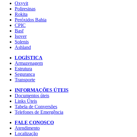
Oxyvit
Poliresinas
Rokita
Peróxidos Bahia
CPIC
Basf
Isover
Solenis
Ashland
LOGÍSTICA
Armazenagem
Estrutura
Segurança
Transporte
INFORMAÇÕES ÚTEIS
Documentos úteis
Links Úteis
Tabela de Conversões
Telefones de Emergência
FALE CONOSCO
Atendimento
Localização