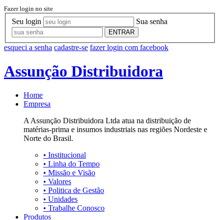
Fazer login no site
Seu login
Sua senha
ENTRAR
esqueci a senha
cadastre-se
fazer login com facebook
Assunção Distribuidora
Home
Empresa
A Assunção Distribuidora Ltda atua na distribuição de
matérias-prima e insumos industriais nas regiões Nordeste e
Norte do Brasil.
•
Institucional
•
Linha do Tempo
•
Missão e Visão
•
Valores
•
Politica de Gestão
•
Unidades
•
Trabalhe Conosco
Produtos