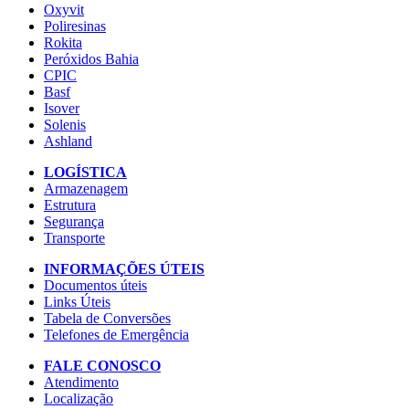
Oxyvit
Poliresinas
Rokita
Peróxidos Bahia
CPIC
Basf
Isover
Solenis
Ashland
LOGÍSTICA
Armazenagem
Estrutura
Segurança
Transporte
INFORMAÇÕES ÚTEIS
Documentos úteis
Links Úteis
Tabela de Conversões
Telefones de Emergência
FALE CONOSCO
Atendimento
Localização