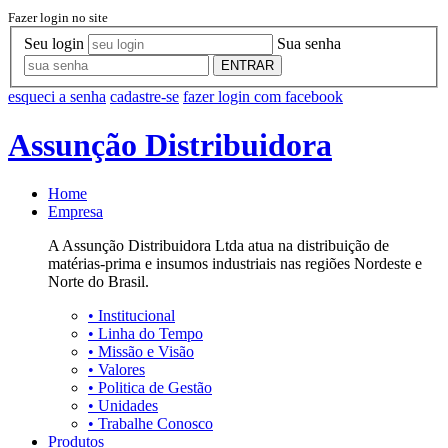
Fazer login no site
Seu login
Sua senha
ENTRAR
esqueci a senha
cadastre-se
fazer login com facebook
Assunção Distribuidora
Home
Empresa
A Assunção Distribuidora Ltda atua na distribuição de
matérias-prima e insumos industriais nas regiões Nordeste e
Norte do Brasil.
•
Institucional
•
Linha do Tempo
•
Missão e Visão
•
Valores
•
Politica de Gestão
•
Unidades
•
Trabalhe Conosco
Produtos