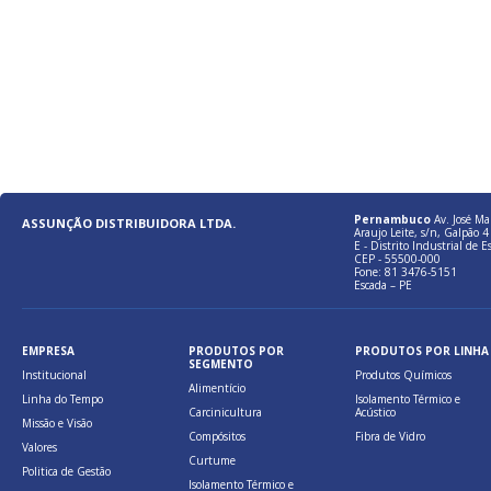
Pernambuco
Av. José Ma
ASSUNÇÃO DISTRIBUIDORA LTDA.
Araujo Leite, s/n, Galpão 4 
E - Distrito Industrial de E
CEP - 55500-000
Fone: 81 3476-5151
Escada – PE
EMPRESA
PRODUTOS POR
PRODUTOS POR LINHA
SEGMENTO
Institucional
Produtos Químicos
Alimentício
Linha do Tempo
Isolamento Térmico e
Carcinicultura
Acústico
Missão e Visão
Compósitos
Fibra de Vidro
Valores
Curtume
Politica de Gestão
Isolamento Térmico e