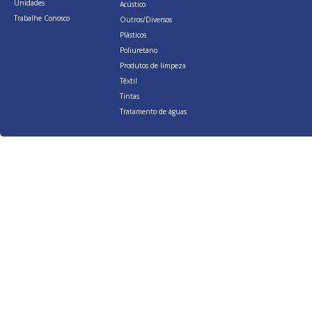
Unidades
Acústico
Trabalhe Conosco
Outros/Diversos
Plásticos
Poliuretano
Produtos de limpeza
Têxtil
Tintas
Tratamento de águas