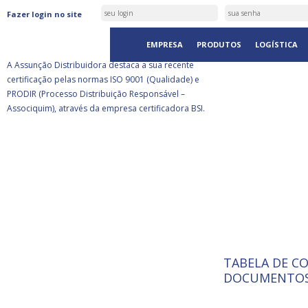
ASSUNÇÃO DISTRIBUIDORA É
Fazer login no site
CERTIFICADA PELA BSI
EMPRESA
PRODUTOS
LOGÍSTICA
A Assunção Distribuidora destaca a sua recente
certificação pelas normas ISO 9001 (Qualidade) e
PRODIR (Processo Distribuição Responsável –
Associquim), através da empresa certificadora BSI.
TABELA DE C
ISO 9001:
A Internat
DOCUMENTOS
Standardiz
normas té