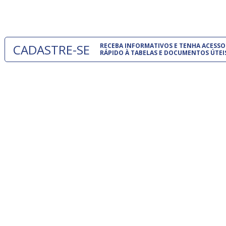
um modelo
CADASTRE-SE
RECEBA INFORMATIVOS E TENHA ACESSO
RÁPIDO À TABELAS E DOCUMENTOS ÚTEI