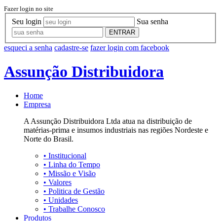
Fazer login no site
Seu login
Sua senha
ENTRAR
esqueci a senha
cadastre-se
fazer login com facebook
Assunção Distribuidora
Home
Empresa
A Assunção Distribuidora Ltda atua na distribuição de
matérias-prima e insumos industriais nas regiões Nordeste e
Norte do Brasil.
•
Institucional
•
Linha do Tempo
•
Missão e Visão
•
Valores
•
Politica de Gestão
•
Unidades
•
Trabalhe Conosco
Produtos