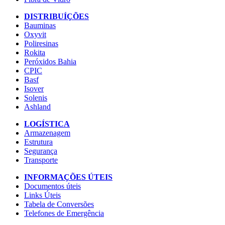
DISTRIBUÍÇÕES
Bauminas
Oxyvit
Poliresinas
Rokita
Peróxidos Bahia
CPIC
Basf
Isover
Solenis
Ashland
LOGÍSTICA
Armazenagem
Estrutura
Segurança
Transporte
INFORMAÇÕES ÚTEIS
Documentos úteis
Links Úteis
Tabela de Conversões
Telefones de Emergência