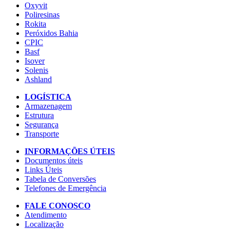
Oxyvit
Poliresinas
Rokita
Peróxidos Bahia
CPIC
Basf
Isover
Solenis
Ashland
LOGÍSTICA
Armazenagem
Estrutura
Segurança
Transporte
INFORMAÇÕES ÚTEIS
Documentos úteis
Links Úteis
Tabela de Conversões
Telefones de Emergência
FALE CONOSCO
Atendimento
Localização