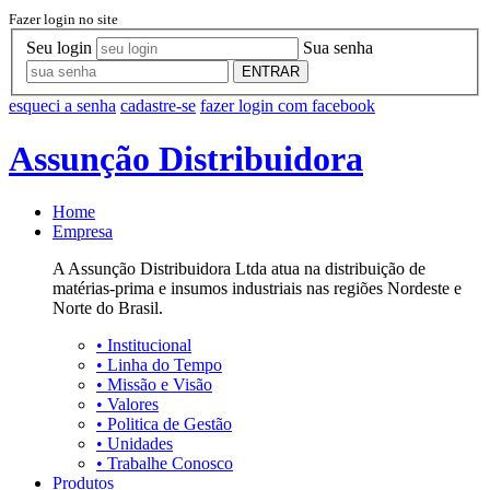
Fazer login no site
Seu login
Sua senha
ENTRAR
esqueci a senha
cadastre-se
fazer login com facebook
Assunção Distribuidora
Home
Empresa
A Assunção Distribuidora Ltda atua na distribuição de
matérias-prima e insumos industriais nas regiões Nordeste e
Norte do Brasil.
•
Institucional
•
Linha do Tempo
•
Missão e Visão
•
Valores
•
Politica de Gestão
•
Unidades
•
Trabalhe Conosco
Produtos