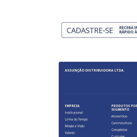
CADASTRE-SE
RECEBA 
RÁPIDO À
ASSUNÇÃO DISTRIBUIDORA LTDA.
EMPRESA
PRODUTOS PO
SEGMENTO
Institucional
Alimentício
Linha do Tempo
Carcinicultura
Missão e Visão
Compósitos
Valores
Curtume