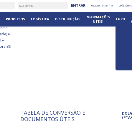
É
ENTRAR
esqueci a senha
cadastre-s
DISTRIB
INFORMAÇÕES
PRODUTOS
LOGÍSTICA
DISTRIBUIÇÃO
LGPD
ÚTEIS
cente
ade) e
l –
ora BSI.
TABELA DE CONVERSÃO E
ISO 9001: 2015
Pro
DOLA
A International Organization for
Pro
(PTA
DOCUMENTOS ÚTEIS
Standardization é um conjunto de
set
normas técnicas que estabelecem
pet