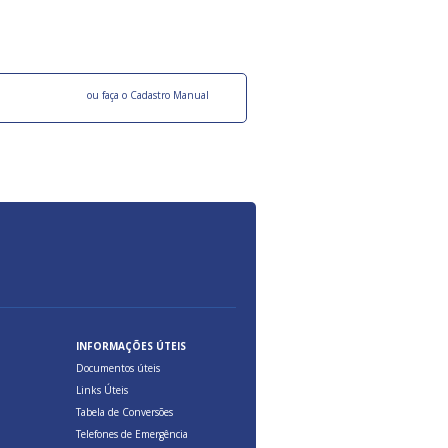
ocesso Distribuição Responsável).
Aduana Brasileira, relacionados à maior agil
previsibilidade das cargas nos fluxos do co
internacional.
o facebook
ou faça o Cadastro Manual
INFORMAÇÕES ÚTEIS
Documentos úteis
Links Úteis
Tabela de Conversões
Telefones de Emergência