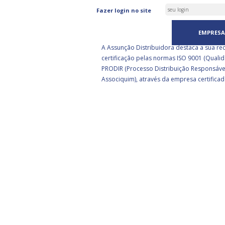
ASSUNÇÃO DISTRIBUIDORA 
Fazer login no site
CERTIFICADA PELA BSI
EMPRESA
A Assunção Distribuidora destaca a sua re
certificação pelas normas ISO 9001 (Qualid
PRODIR (Processo Distribuição Responsáve
Associquim), através da empresa certificad