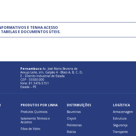
um modelo de gestão da qualidade.
(Pr
INFORMATIVOS E TENHA ACESSO
cadastre-se usando a conta d
 TABELAS E DOCUMENTOS ÚTEIS.
Pernambuco
Av. José Mario Bezerra de
Araujo Leite, s/n, Galpão 4 - Bloco A, B, C, D,
E - Distrito Industrial de Escada
CEP - 55500-000
Fone: 81 3476-5151
Escada – PE
R
PRODUTOS POR LINHA
DISTRIBUÍÇÕES
LOGÍSTICA
Produtos Químicos
Bauminas
Armazenagem
Isolamento Térmico e
Oxyvit
Estrutura
Acústico
Poliresinas
Segurança
Fibra de Vidro
Rokita
Transporte