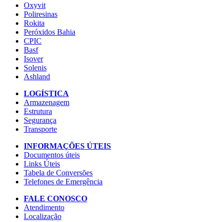
Oxyvit
Poliresinas
Rokita
Peróxidos Bahia
CPIC
Basf
Isover
Solenis
Ashland
LOGÍSTICA
Armazenagem
Estrutura
Segurança
Transporte
INFORMAÇÕES ÚTEIS
Documentos úteis
Links Úteis
Tabela de Conversões
Telefones de Emergência
FALE CONOSCO
Atendimento
Localização