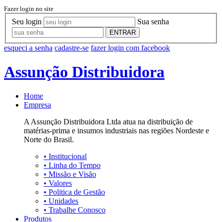
Fazer login no site
Seu login
Sua senha
ENTRAR
esqueci a senha
cadastre-se
fazer login com facebook
Assunção Distribuidora
Home
Empresa
A Assunção Distribuidora Ltda atua na distribuição de
matérias-prima e insumos industriais nas regiões Nordeste e
Norte do Brasil.
•
Institucional
•
Linha do Tempo
•
Missão e Visão
•
Valores
•
Politica de Gestão
•
Unidades
•
Trabalhe Conosco
Produtos