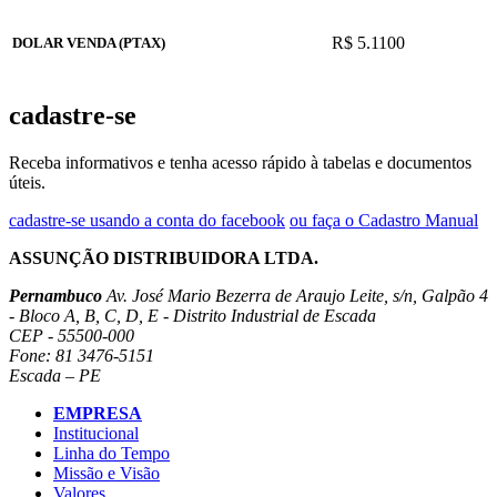
R$ 5.1100
DOLAR VENDA (PTAX)
cadastre-se
Receba informativos e tenha acesso rápido à tabelas e documentos
úteis.
cadastre-se usando a conta do facebook
ou faça o Cadastro Manual
ASSUNÇÃO DISTRIBUIDORA LTDA.
Pernambuco
Av. José Mario Bezerra de Araujo Leite, s/n, Galpão 4
- Bloco A, B, C, D, E - Distrito Industrial de Escada
CEP - 55500-000
Fone: 81 3476-5151
Escada – PE
EMPRESA
Institucional
Linha do Tempo
Missão e Visão
Valores