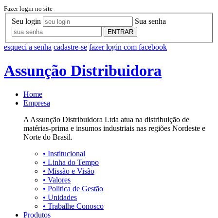
Fazer login no site
Seu login
Sua senha
ENTRAR
esqueci a senha
cadastre-se
fazer login com facebook
Assunção Distribuidora
Home
Empresa
A Assunção Distribuidora Ltda atua na distribuição de
matérias-prima e insumos industriais nas regiões Nordeste e
Norte do Brasil.
•
Institucional
•
Linha do Tempo
•
Missão e Visão
•
Valores
•
Politica de Gestão
•
Unidades
•
Trabalhe Conosco
Produtos