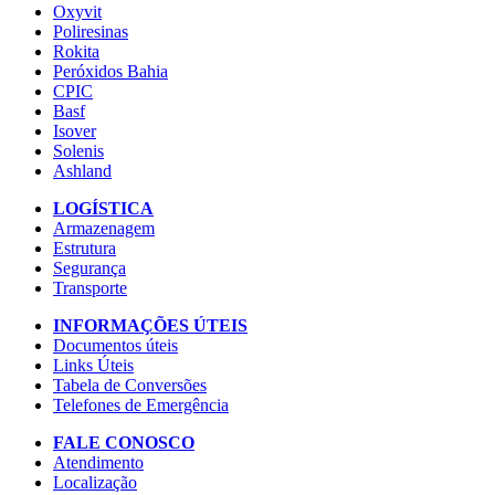
Oxyvit
Poliresinas
Rokita
Peróxidos Bahia
CPIC
Basf
Isover
Solenis
Ashland
LOGÍSTICA
Armazenagem
Estrutura
Segurança
Transporte
INFORMAÇÕES ÚTEIS
Documentos úteis
Links Úteis
Tabela de Conversões
Telefones de Emergência
FALE CONOSCO
Atendimento
Localização