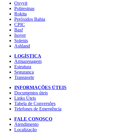
Oxyvit
Poliresinas
Rokita
Peróxidos Bahia
CPIC
Basf
Isover
Solenis
Ashland
LOGÍSTICA
Armazenagem
Estrutura
Segurança
Transporte
INFORMAÇÕES ÚTEIS
Documentos úteis
Links Úteis
Tabela de Conversões
Telefones de Emergência
FALE CONOSCO
Atendimento
Localização