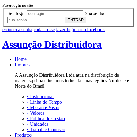
Fazer login no site
Seu login
Sua senha
ENTRAR
esqueci a senha
cadastre-se
fazer login com facebook
Assunção Distribuidora
Home
Empresa
A Assunção Distribuidora Ltda atua na distribuição de
matérias-prima e insumos industriais nas regiões Nordeste e
Norte do Brasil.
•
Institucional
•
Linha do Tempo
•
Missão e Visão
•
Valores
•
Politica de Gestão
•
Unidades
•
Trabalhe Conosco
Produtos