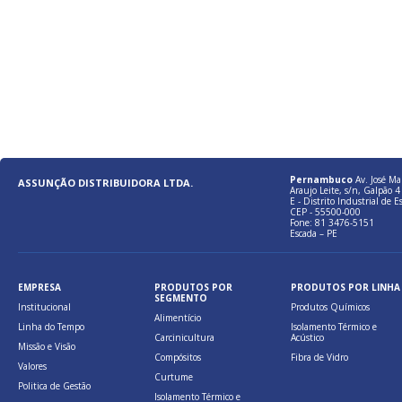
Pernambuco
Av. José Ma
ASSUNÇÃO DISTRIBUIDORA LTDA.
Araujo Leite, s/n, Galpão 4 
E - Distrito Industrial de E
CEP - 55500-000
Fone: 81 3476-5151
Escada – PE
EMPRESA
PRODUTOS POR
PRODUTOS POR LINHA
SEGMENTO
Institucional
Produtos Químicos
Alimentício
Linha do Tempo
Isolamento Térmico e
Carcinicultura
Acústico
Missão e Visão
Compósitos
Fibra de Vidro
Valores
Curtume
Politica de Gestão
Isolamento Térmico e