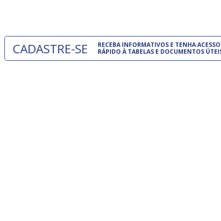
um modelo
CADASTRE-SE
RECEBA INFORMATIVOS E TENHA ACESSO
RÁPIDO À TABELAS E DOCUMENTOS ÚTEI