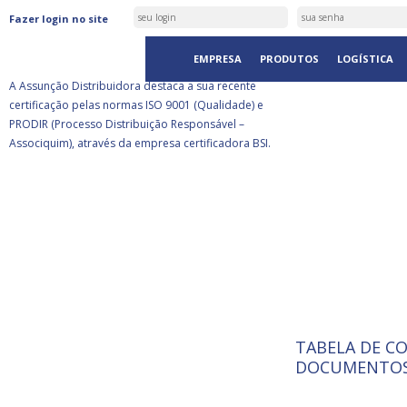
ASSUNÇÃO DISTRIBUIDORA É
Fazer login no site
CERTIFICADA PELA BSI
EMPRESA
PRODUTOS
LOGÍSTICA
A Assunção Distribuidora destaca a sua recente
certificação pelas normas ISO 9001 (Qualidade) e
PRODIR (Processo Distribuição Responsável –
Associquim), através da empresa certificadora BSI.
TABELA DE C
ISO 9001:
A Internat
DOCUMENTOS
Standardiz
normas té