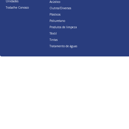
Unidades
Acústico
Trabalhe Conosco
Outros/Diversos
Plásticos
Poliuretano
Produtos de limpeza
Têxtil
Tintas
Tratamento de águas