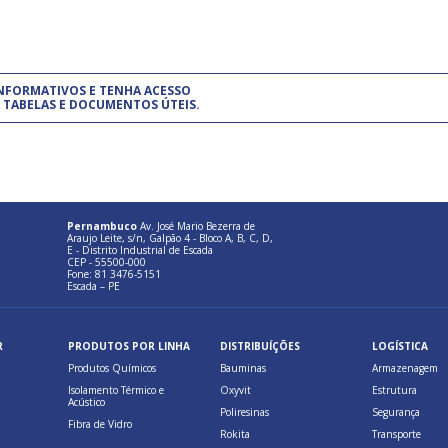
um modelo de gestão da qualidade.
(Pr
INFORMATIVOS E TENHA ACESSO
cadastre-se usando a conta d
 TABELAS E DOCUMENTOS ÚTEIS.
Pernambuco
Av. José Mario Bezerra de
Araujo Leite, s/n, Galpão 4 - Bloco A, B, C, D,
E - Distrito Industrial de Escada
CEP - 55500-000
Fone: 81 3476-5151
Escada – PE
R
PRODUTOS POR LINHA
DISTRIBUÍÇÕES
LOGÍSTICA
Produtos Químicos
Bauminas
Armazenagem
Isolamento Térmico e
Oxyvit
Estrutura
Acústico
Poliresinas
Segurança
Fibra de Vidro
Rokita
Transporte