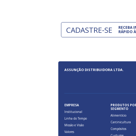
CADASTRE-SE
RECEBA 
RÁPIDO À
ASSUNÇÃO DISTRIBUIDORA LTDA.
EMPRESA
PRODUTOS PO
SEGMENTO
Institucional
Alimentício
Linha do Tempo
Carcinicultura
Missão e Visão
Compósitos
Valores
Curtume