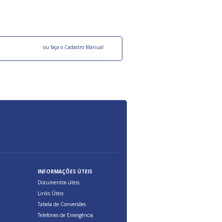
ocesso Distribuição Responsável).
Aduana Brasileira, relacionados à maior agil
previsibilidade das cargas nos fluxos do co
internacional.
o facebook
ou faça o Cadastro Manual
INFORMAÇÕES ÚTEIS
Documentos úteis
Links Úteis
Tabela de Conversões
Telefones de Emergência