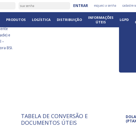
É
ENTRAR
esqueci a senha
cadastre-s
DISTRIB
INFORMAÇÕES
PRODUTOS
LOGÍSTICA
DISTRIBUIÇÃO
LGPD
ÚTEIS
cente
ade) e
l –
ora BSI.
TABELA DE CONVERSÃO E
ISO 9001: 2015
Pro
DOLA
A International Organization for
Pro
(PTA
DOCUMENTOS ÚTEIS
Standardization é um conjunto de
set
normas técnicas que estabelecem
pet