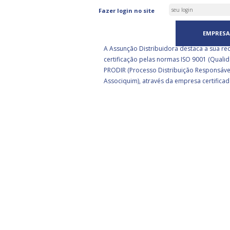
ASSUNÇÃO DISTRIBUIDORA 
Fazer login no site
CERTIFICADA PELA BSI
EMPRESA
A Assunção Distribuidora destaca a sua re
certificação pelas normas ISO 9001 (Qualid
PRODIR (Processo Distribuição Responsáve
Associquim), através da empresa certificad