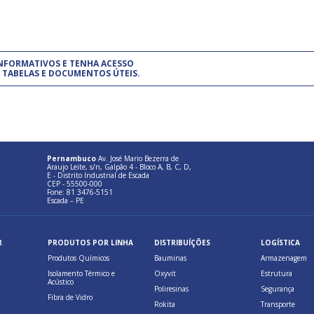
um modelo de gestão da qualidade.
(Pr
INFORMATIVOS E TENHA ACESSO
cadastre-se usando a conta d
 TABELAS E DOCUMENTOS ÚTEIS.
Pernambuco
Av. José Mario Bezerra de
Araujo Leite, s/n, Galpão 4 - Bloco A, B, C, D,
E - Distrito Industrial de Escada
CEP - 55500-000
Fone: 81 3476-5151
Escada – PE
R
PRODUTOS POR LINHA
DISTRIBUÍÇÕES
LOGÍSTICA
Produtos Químicos
Bauminas
Armazenagem
Isolamento Térmico e
Oxyvit
Estrutura
Acústico
Poliresinas
Segurança
Fibra de Vidro
Rokita
Transporte