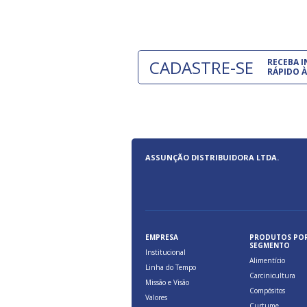
CADASTRE-SE
RECEBA 
RÁPIDO À
ASSUNÇÃO DISTRIBUIDORA LTDA.
EMPRESA
PRODUTOS PO
SEGMENTO
Institucional
Alimentício
Linha do Tempo
Carcinicultura
Missão e Visão
Compósitos
Valores
Curtume