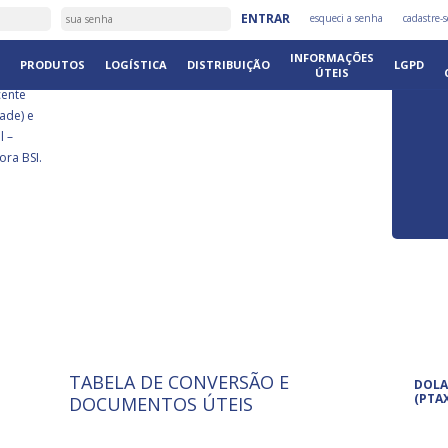
É
ENTRAR
esqueci a senha
cadastre-s
DISTRIB
INFORMAÇÕES
PRODUTOS
LOGÍSTICA
DISTRIBUIÇÃO
LGPD
ÚTEIS
cente
ade) e
l –
ora BSI.
TABELA DE CONVERSÃO E
ISO 9001: 2015
Pro
DOLA
A International Organization for
Pro
(PTA
DOCUMENTOS ÚTEIS
Standardization é um conjunto de
set
normas técnicas que estabelecem
pet