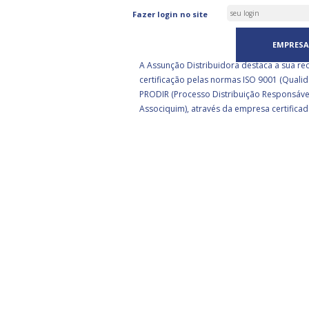
ASSUNÇÃO DISTRIBUIDORA 
Fazer login no site
CERTIFICADA PELA BSI
EMPRESA
A Assunção Distribuidora destaca a sua re
certificação pelas normas ISO 9001 (Qualid
PRODIR (Processo Distribuição Responsáve
Associquim), através da empresa certificad