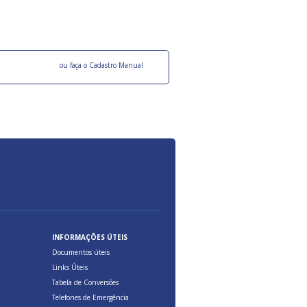
ocesso Distribuição Responsável).
Aduana Brasileira, relacionados à maior agil
previsibilidade das cargas nos fluxos do co
internacional.
o facebook
ou faça o Cadastro Manual
INFORMAÇÕES ÚTEIS
Documentos úteis
Links Úteis
Tabela de Conversões
Telefones de Emergência