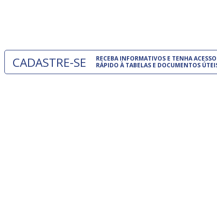
normas té
 e
um modelo
o
CADASTRE-SE
RECEBA INFORMATIVOS E TENHA ACESSO
RÁPIDO À TABELAS E DOCUMENTOS ÚTEI