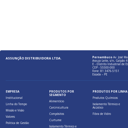
Pernambuco
Av. José Ma
ASSUNÇÃO DISTRIBUIDORA LTDA.
Araujo Leite, s/n, Galpão 4 
E - Distrito Industrial de E
CEP - 55500-000
Fone: 81 3476-5151
Escada – PE
EMPRESA
PRODUTOS POR
PRODUTOS POR LINHA
SEGMENTO
Institucional
Produtos Químicos
Alimentício
Linha do Tempo
Isolamento Térmico e
Carcinicultura
Acústico
Missão e Visão
Compósitos
Fibra de Vidro
Valores
Curtume
Politica de Gestão
Isolamento Térmico e