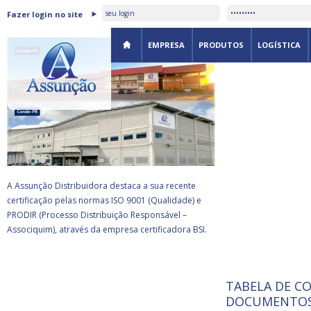
ASSUNÇÃO DISTRIBUIDORA É
Fazer login no site
CERTIFICADA PELA BSI
EMPRESA
PRODUTOS
LOGÍSTICA
A Assunção Distribuidora destaca a sua recente
certificação pelas normas ISO 9001 (Qualidade) e
PRODIR (Processo Distribuição Responsável –
Associquim), através da empresa certificadora BSI.
TABELA DE C
ISO 9001:
da
A Internat
DOCUMENTOS
Standardiz