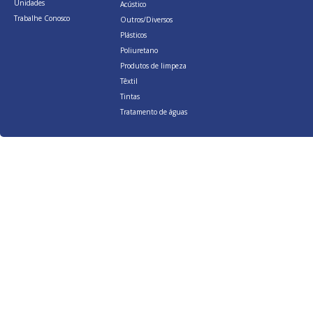
Unidades
Acústico
Trabalhe Conosco
Outros/Diversos
Plásticos
Poliuretano
Produtos de limpeza
Têxtil
Tintas
Tratamento de águas