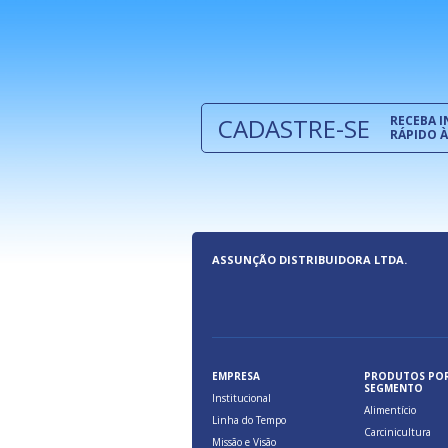
e são oferecidos benefícios pela
a, relacionados à maior agilidade e
 das cargas nos fluxos do comércio
CADASTRE-SE
RECEBA 
RÁPIDO À
ASSUNÇÃO DISTRIBUIDORA LTDA.
EMPRESA
PRODUTOS PO
SEGMENTO
Institucional
Alimentício
Linha do Tempo
Carcinicultura
Missão e Visão