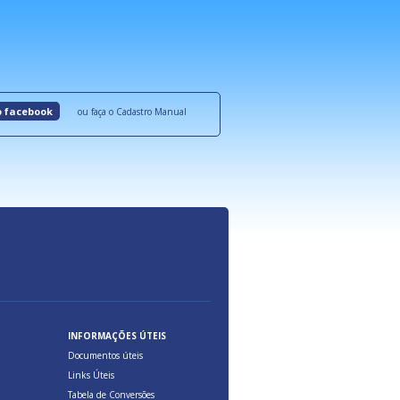
roquímicos,
certificadas onde são oferecidos benefícios 
ocesso Distribuição Responsável).
Aduana Brasileira, relacionados à maior agil
previsibilidade das cargas nos fluxos do co
internacional.
o facebook
ou faça o Cadastro Manual
INFORMAÇÕES ÚTEIS
Documentos úteis
Links Úteis
Tabela de Conversões