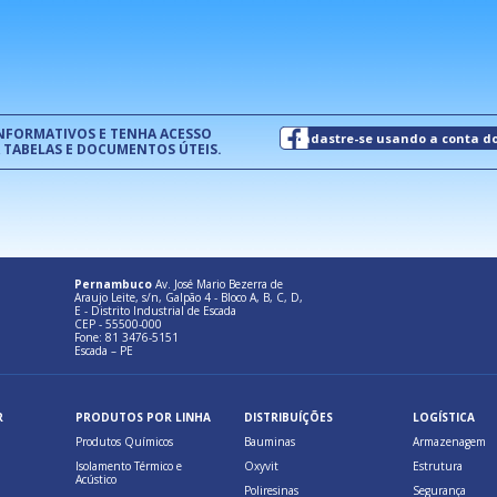
normas técnicas que estabelecem
pet
um modelo de gestão da qualidade.
(Pr
INFORMATIVOS E TENHA ACESSO
cadastre-se usando a conta d
 TABELAS E DOCUMENTOS ÚTEIS.
Pernambuco
Av. José Mario Bezerra de
Araujo Leite, s/n, Galpão 4 - Bloco A, B, C, D,
E - Distrito Industrial de Escada
CEP - 55500-000
Fone: 81 3476-5151
Escada – PE
R
PRODUTOS POR LINHA
DISTRIBUÍÇÕES
LOGÍSTICA
Produtos Químicos
Bauminas
Armazenagem
Isolamento Térmico e
Oxyvit
Estrutura
Acústico
Poliresinas
Segurança