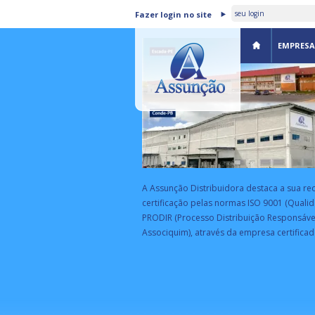
ASSUNÇÃO DISTRIBUIDORA 
Fazer login no site
CERTIFICADA PELA BSI
EMPRESA
A Assunção Distribuidora destaca a sua re
certificação pelas normas ISO 9001 (Qualid
PRODIR (Processo Distribuição Responsáve
Associquim), através da empresa certificad
EA
rograma de parceria estratégica da
eceita Federal com empresas