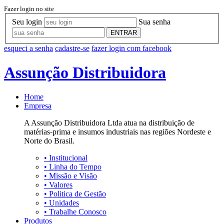
Fazer login no site
Seu login
Sua senha
ENTRAR
esqueci a senha
cadastre-se
fazer login com facebook
Assunção Distribuidora
Home
Empresa
A Assunção Distribuidora Ltda atua na distribuição de
matérias-prima e insumos industriais nas regiões Nordeste e
Norte do Brasil.
•
Institucional
•
Linha do Tempo
•
Missão e Visão
•
Valores
•
Politica de Gestão
•
Unidades
•
Trabalhe Conosco
Produtos