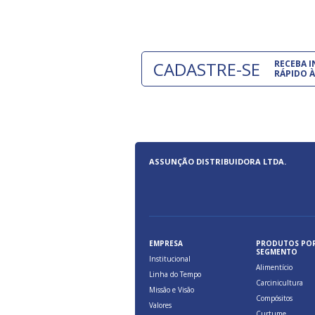
CADASTRE-SE
RECEBA 
RÁPIDO À
ASSUNÇÃO DISTRIBUIDORA LTDA.
EMPRESA
PRODUTOS PO
SEGMENTO
Institucional
Alimentício
Linha do Tempo
Carcinicultura
Missão e Visão
Compósitos
Valores
Curtume