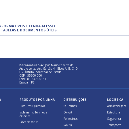
um modelo de gestão da qualidade.
(Pr
INFORMATIVOS E TENHA ACESSO
cadastre-se usando a conta d
 TABELAS E DOCUMENTOS ÚTEIS.
Pernambuco
Av. José Mario Bezerra de
Araujo Leite, s/n, Galpão 4 - Bloco A, B, C, D,
E - Distrito Industrial de Escada
CEP - 55500-000
Fone: 81 3476-5151
Escada – PE
R
PRODUTOS POR LINHA
DISTRIBUÍÇÕES
LOGÍSTICA
Produtos Químicos
Bauminas
Armazenagem
Isolamento Térmico e
Oxyvit
Estrutura
Acústico
Poliresinas
Segurança
Fibra de Vidro
Rokita
Transporte