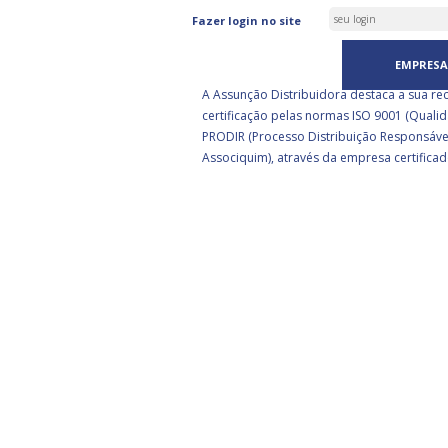
ASSUNÇÃO DISTRIBUIDORA 
Fazer login no site
CERTIFICADA PELA BSI
EMPRESA
A Assunção Distribuidora destaca a sua re
certificação pelas normas ISO 9001 (Qualid
PRODIR (Processo Distribuição Responsáve
Associquim), através da empresa certificad