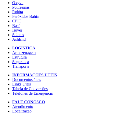
Oxyvit
Poliresinas
Rokita
Peróxidos Bahia
CPIC
Basf
Isover
Solenis
Ashland
LOGÍSTICA
Armazenagem
Estrutura
Segurança
Transporte
INFORMAÇÕES ÚTEIS
Documentos úteis
Links Úteis
Tabela de Conversões
Telefones de Emergência
FALE CONOSCO
Atendimento
Localização