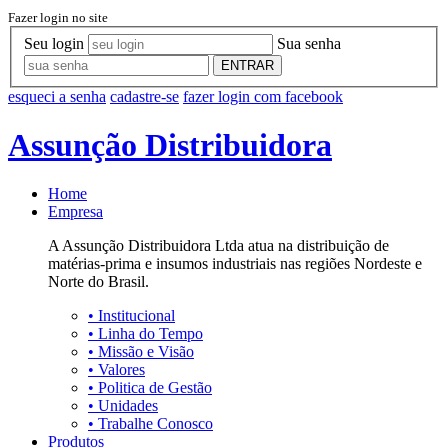
Fazer login no site
Seu login
Sua senha
ENTRAR
esqueci a senha
cadastre-se
fazer login com facebook
Assunção Distribuidora
Home
Empresa
A Assunção Distribuidora Ltda atua na distribuição de
matérias-prima e insumos industriais nas regiões Nordeste e
Norte do Brasil.
•
Institucional
•
Linha do Tempo
•
Missão e Visão
•
Valores
•
Politica de Gestão
•
Unidades
•
Trabalhe Conosco
Produtos