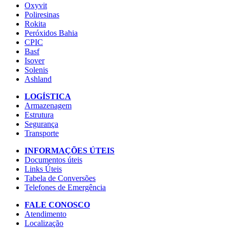
Oxyvit
Poliresinas
Rokita
Peróxidos Bahia
CPIC
Basf
Isover
Solenis
Ashland
LOGÍSTICA
Armazenagem
Estrutura
Segurança
Transporte
INFORMAÇÕES ÚTEIS
Documentos úteis
Links Úteis
Tabela de Conversões
Telefones de Emergência
FALE CONOSCO
Atendimento
Localização