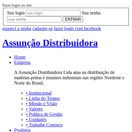
Fazer login no site
Seu login
Sua senha
ENTRAR
esqueci a senha
cadastre-se
fazer login com facebook
Assunção Distribuidora
Home
Empresa
A Assunção Distribuidora Ltda atua na distribuição de
matérias-prima e insumos industriais nas regiões Nordeste e
Norte do Brasil.
•
Institucional
•
Linha do Tempo
•
Missão e Visão
•
Valores
•
Politica de Gestão
•
Unidades
•
Trabalhe Conosco
Produtos