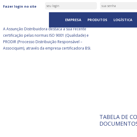
ASSUNÇÃO DISTRIBUIDORA É
Fazer login no site
CERTIFICADA PELA BSI
EMPRESA
PRODUTOS
LOGÍSTICA
A Assunção Distribuidora destaca a sua recente
certificação pelas normas ISO 9001 (Qualidade) e
PRODIR (Processo Distribuição Responsável –
Associquim), através da empresa certificadora BSI.
TABELA DE C
ISO 9001:
A Internat
DOCUMENTOS
Standardiz
normas té