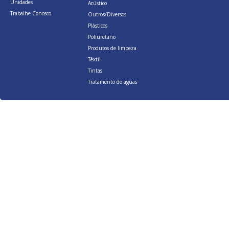
Unidades
Acústico
Trabalhe Conosco
Outros/Diversos
Plásticos
Poliuretano
Produtos de limpeza
Têxtil
Tintas
Tratamento de águas