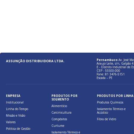
Pernambuco
Av. José Ma
ASSUNÇÃO DISTRIBUIDORA LTDA.
Araujo Leite, s/n, Galpão 4 
E - Distrito Industrial de E
CEP - 55500-000
Fone: 81 3476-5151
Escada – PE
EMPRESA
PRODUTOS POR
PRODUTOS POR LINHA
SEGMENTO
Institucional
Produtos Químicos
Alimentício
Linha do Tempo
Isolamento Térmico e
Carcinicultura
Acústico
Missão e Visão
Compósitos
Fibra de Vidro
Valores
Curtume
Politica de Gestão
Isolamento Térmico e