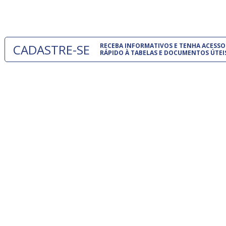
um modelo
CADASTRE-SE
RECEBA INFORMATIVOS E TENHA ACESSO
RÁPIDO À TABELAS E DOCUMENTOS ÚTEI