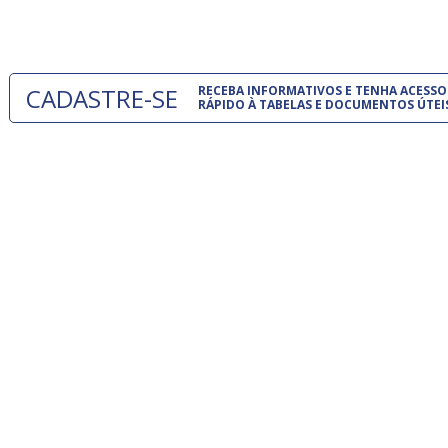
um modelo
CADASTRE-SE
RECEBA INFORMATIVOS E TENHA ACESSO
RÁPIDO À TABELAS E DOCUMENTOS ÚTEI