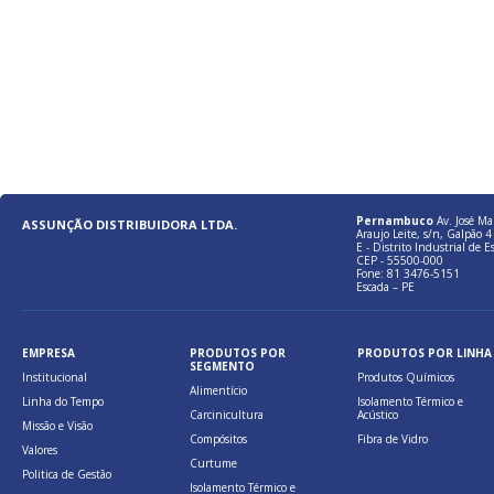
Pernambuco
Av. José Ma
ASSUNÇÃO DISTRIBUIDORA LTDA.
Araujo Leite, s/n, Galpão 4 
E - Distrito Industrial de E
CEP - 55500-000
Fone: 81 3476-5151
Escada – PE
EMPRESA
PRODUTOS POR
PRODUTOS POR LINHA
SEGMENTO
Institucional
Produtos Químicos
Alimentício
Linha do Tempo
Isolamento Térmico e
Carcinicultura
Acústico
Missão e Visão
Compósitos
Fibra de Vidro
Valores
Curtume
Politica de Gestão
Isolamento Térmico e