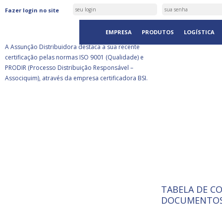
ASSUNÇÃO DISTRIBUIDORA É
Fazer login no site
CERTIFICADA PELA BSI
EMPRESA
PRODUTOS
LOGÍSTICA
A Assunção Distribuidora destaca a sua recente
certificação pelas normas ISO 9001 (Qualidade) e
PRODIR (Processo Distribuição Responsável –
Associquim), através da empresa certificadora BSI.
TABELA DE C
ISO 9001:
A Internat
DOCUMENTOS
Standardiz
normas té