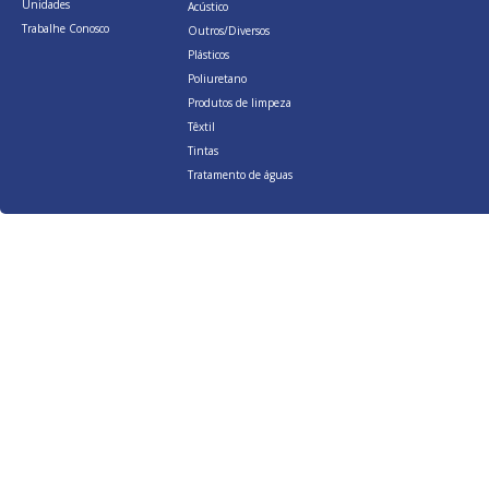
Unidades
Acústico
Trabalhe Conosco
Outros/Diversos
Plásticos
Poliuretano
Produtos de limpeza
Têxtil
Tintas
Tratamento de águas