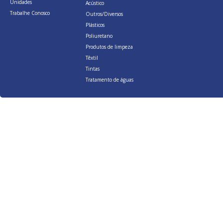
Unidades
Acústico
Trabalhe Conosco
Outros/Diversos
Plásticos
Poliuretano
Produtos de limpeza
Têxtil
Tintas
Tratamento de águas