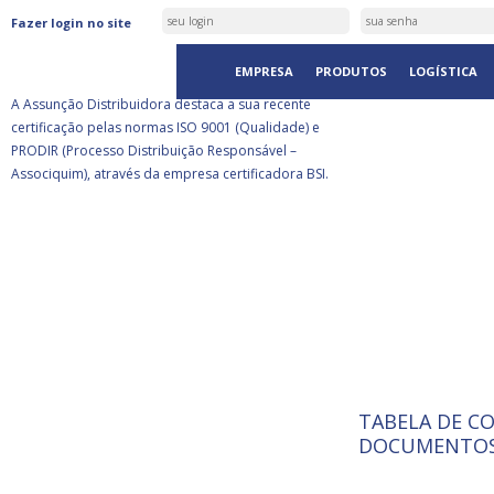
ASSUNÇÃO DISTRIBUIDORA É
Fazer login no site
CERTIFICADA PELA BSI
EMPRESA
PRODUTOS
LOGÍSTICA
A Assunção Distribuidora destaca a sua recente
certificação pelas normas ISO 9001 (Qualidade) e
PRODIR (Processo Distribuição Responsável –
Associquim), através da empresa certificadora BSI.
TABELA DE C
ISO 9001:
A Internat
DOCUMENTOS
Standardiz
normas té