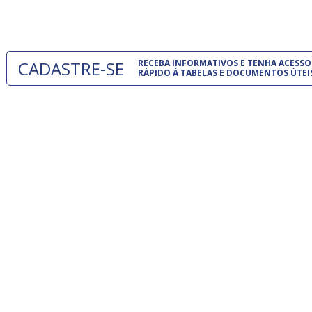
um modelo
CADASTRE-SE
RECEBA INFORMATIVOS E TENHA ACESSO
RÁPIDO À TABELAS E DOCUMENTOS ÚTEI