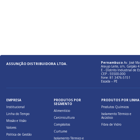
Pernambuco
Av. José Ma
ASSUNÇÃO DISTRIBUIDORA LTDA.
Araujo Leite, s/n, Galpão 4 
E - Distrito Industrial de E
CEP - 55500-000
Fone: 81 3476-5151
Escada – PE
EMPRESA
PRODUTOS POR
PRODUTOS POR LINHA
SEGMENTO
Institucional
Produtos Químicos
Alimentício
Linha do Tempo
Isolamento Térmico e
Carcinicultura
Acústico
Missão e Visão
Compósitos
Fibra de Vidro
Valores
Curtume
Politica de Gestão
Isolamento Térmico e