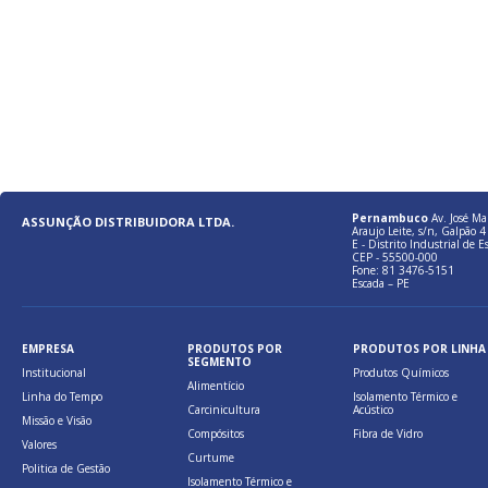
Pernambuco
Av. José Ma
ASSUNÇÃO DISTRIBUIDORA LTDA.
Araujo Leite, s/n, Galpão 4 
E - Distrito Industrial de E
CEP - 55500-000
Fone: 81 3476-5151
Escada – PE
EMPRESA
PRODUTOS POR
PRODUTOS POR LINHA
SEGMENTO
Institucional
Produtos Químicos
Alimentício
Linha do Tempo
Isolamento Térmico e
Carcinicultura
Acústico
Missão e Visão
Compósitos
Fibra de Vidro
Valores
Curtume
Politica de Gestão
Isolamento Térmico e