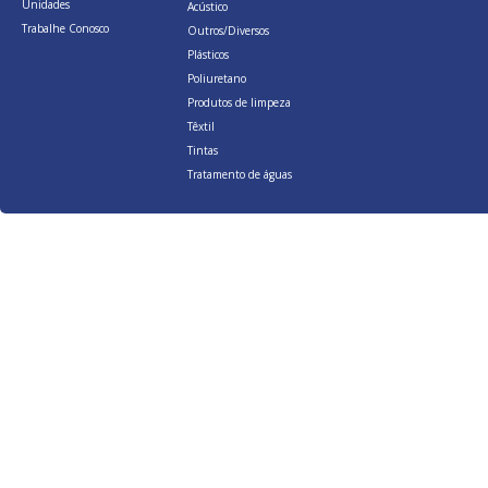
Unidades
Acústico
Trabalhe Conosco
Outros/Diversos
Plásticos
Poliuretano
Produtos de limpeza
Têxtil
Tintas
Tratamento de águas