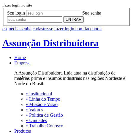
Fazer login no site
Seu login
Sua senha
ENTRAR
esqueci a senha
cadastre-se
fazer login com facebook
Assunção Distribuidora
Home
Empresa
A Assunção Distribuidora Ltda atua na distribuição de
matérias-prima e insumos industriais nas regiões Nordeste e
Norte do Brasil.
•
Institucional
•
Linha do Tempo
•
Missão e Visão
•
Valores
•
Politica de Gestão
•
Unidades
•
Trabalhe Conosco
Produtos