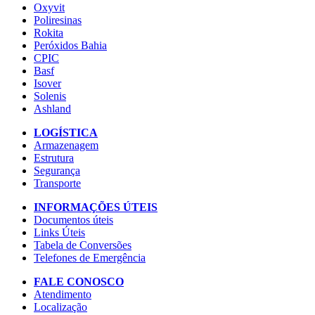
Oxyvit
Poliresinas
Rokita
Peróxidos Bahia
CPIC
Basf
Isover
Solenis
Ashland
LOGÍSTICA
Armazenagem
Estrutura
Segurança
Transporte
INFORMAÇÕES ÚTEIS
Documentos úteis
Links Úteis
Tabela de Conversões
Telefones de Emergência
FALE CONOSCO
Atendimento
Localização