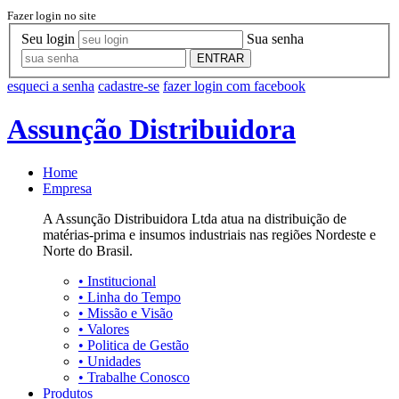
Fazer login no site
Seu login
Sua senha
ENTRAR
esqueci a senha
cadastre-se
fazer login com facebook
Assunção Distribuidora
Home
Empresa
A Assunção Distribuidora Ltda atua na distribuição de
matérias-prima e insumos industriais nas regiões Nordeste e
Norte do Brasil.
•
Institucional
•
Linha do Tempo
•
Missão e Visão
•
Valores
•
Politica de Gestão
•
Unidades
•
Trabalhe Conosco
Produtos