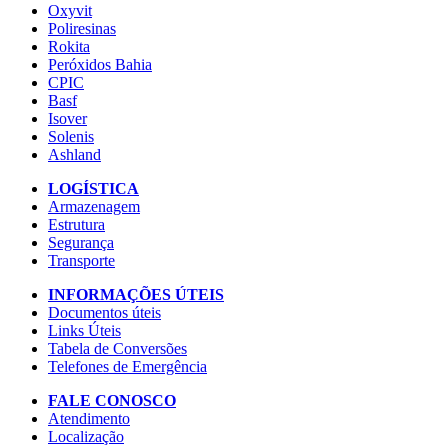
Oxyvit
Poliresinas
Rokita
Peróxidos Bahia
CPIC
Basf
Isover
Solenis
Ashland
LOGÍSTICA
Armazenagem
Estrutura
Segurança
Transporte
INFORMAÇÕES ÚTEIS
Documentos úteis
Links Úteis
Tabela de Conversões
Telefones de Emergência
FALE CONOSCO
Atendimento
Localização