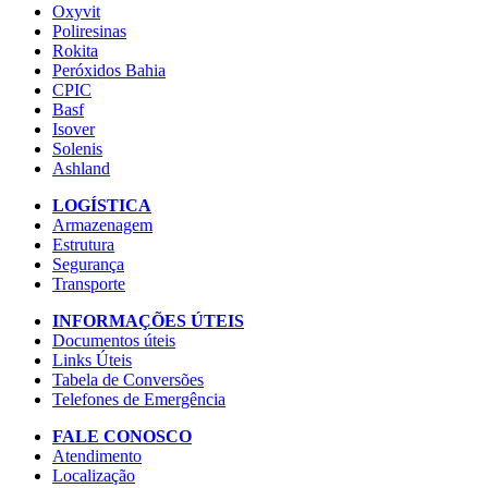
Oxyvit
Poliresinas
Rokita
Peróxidos Bahia
CPIC
Basf
Isover
Solenis
Ashland
LOGÍSTICA
Armazenagem
Estrutura
Segurança
Transporte
INFORMAÇÕES ÚTEIS
Documentos úteis
Links Úteis
Tabela de Conversões
Telefones de Emergência
FALE CONOSCO
Atendimento
Localização