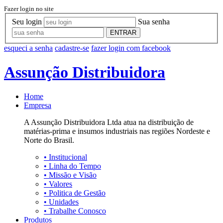
Fazer login no site
Seu login
Sua senha
ENTRAR
esqueci a senha
cadastre-se
fazer login com facebook
Assunção Distribuidora
Home
Empresa
A Assunção Distribuidora Ltda atua na distribuição de
matérias-prima e insumos industriais nas regiões Nordeste e
Norte do Brasil.
•
Institucional
•
Linha do Tempo
•
Missão e Visão
•
Valores
•
Politica de Gestão
•
Unidades
•
Trabalhe Conosco
Produtos