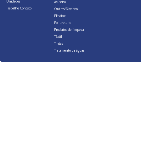
Unidades
Acústico
Trabalhe Conosco
Outros/Diversos
Plásticos
Poliuretano
Produtos de limpeza
Têxtil
Tintas
Tratamento de águas