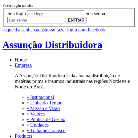
Fazer login no site
Seu login
Sua senha
ENTRAR
esqueci a senha
cadastre-se
fazer login com facebook
Assunção Distribuidora
Home
Empresa
A Assunção Distribuidora Ltda atua na distribuição de
matérias-prima e insumos industriais nas regiões Nordeste e
Norte do Brasil.
•
Institucional
•
Linha do Tempo
•
Missão e Visão
•
Valores
•
Politica de Gestão
•
Unidades
•
Trabalhe Conosco
Produtos