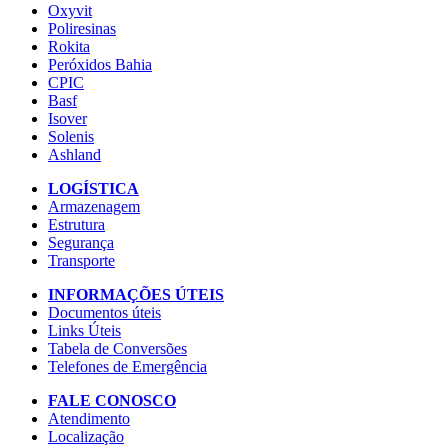
Oxyvit
Poliresinas
Rokita
Peróxidos Bahia
CPIC
Basf
Isover
Solenis
Ashland
LOGÍSTICA
Armazenagem
Estrutura
Segurança
Transporte
INFORMAÇÕES ÚTEIS
Documentos úteis
Links Úteis
Tabela de Conversões
Telefones de Emergência
FALE CONOSCO
Atendimento
Localização