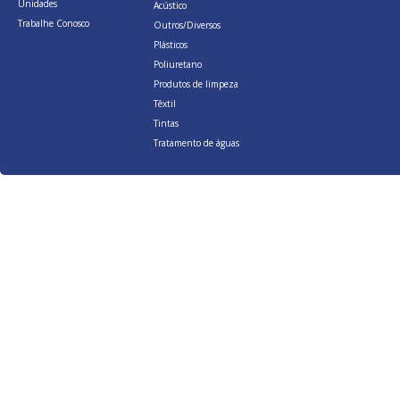
Unidades
Acústico
Trabalhe Conosco
Outros/Diversos
Plásticos
Poliuretano
Produtos de limpeza
Têxtil
Tintas
Tratamento de águas