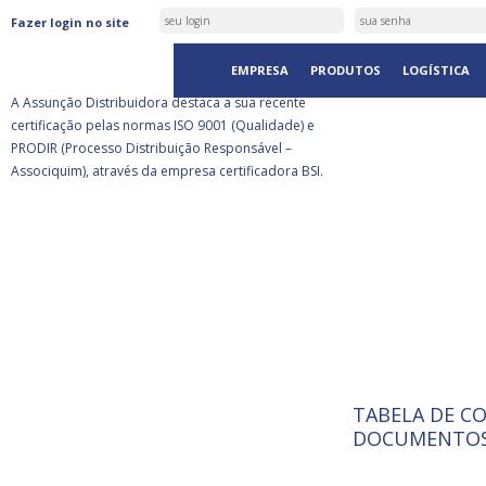
ASSUNÇÃO DISTRIBUIDORA É
Fazer login no site
CERTIFICADA PELA BSI
EMPRESA
PRODUTOS
LOGÍSTICA
A Assunção Distribuidora destaca a sua recente
certificação pelas normas ISO 9001 (Qualidade) e
PRODIR (Processo Distribuição Responsável –
Associquim), através da empresa certificadora BSI.
TABELA DE C
ISO 9001:
A Internat
DOCUMENTOS
Standardiz
normas té