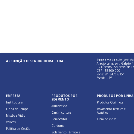
Pernambuco
Av. José Ma
ASSUNÇÃO DISTRIBUIDORA LTDA.
Araujo Leite, s/n, Galpão 4 
E - Distrito Industrial de E
CEP - 55500-000
Fone: 81 3476-5151
Escada – PE
EMPRESA
PRODUTOS POR
PRODUTOS POR LINHA
SEGMENTO
Institucional
Produtos Químicos
Alimentício
Linha do Tempo
Isolamento Térmico e
Carcinicultura
Acústico
Missão e Visão
Compósitos
Fibra de Vidro
Valores
Curtume
Politica de Gestão
Isolamento Térmico e