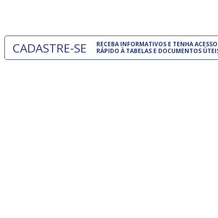
um modelo
CADASTRE-SE
RECEBA INFORMATIVOS E TENHA ACESSO
RÁPIDO À TABELAS E DOCUMENTOS ÚTEI