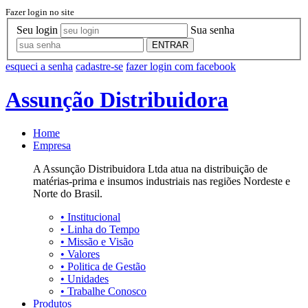
Fazer login no site
Seu login
Sua senha
ENTRAR
esqueci a senha
cadastre-se
fazer login com facebook
Assunção Distribuidora
Home
Empresa
A Assunção Distribuidora Ltda atua na distribuição de
matérias-prima e insumos industriais nas regiões Nordeste e
Norte do Brasil.
•
Institucional
•
Linha do Tempo
•
Missão e Visão
•
Valores
•
Politica de Gestão
•
Unidades
•
Trabalhe Conosco
Produtos