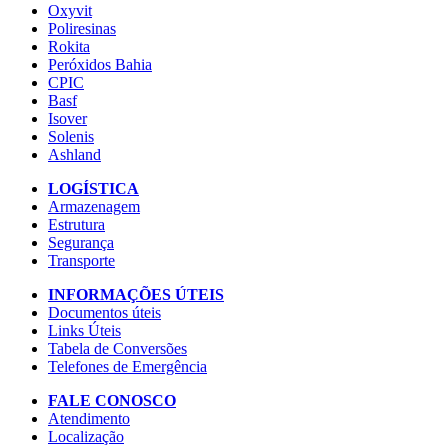
Oxyvit
Poliresinas
Rokita
Peróxidos Bahia
CPIC
Basf
Isover
Solenis
Ashland
LOGÍSTICA
Armazenagem
Estrutura
Segurança
Transporte
INFORMAÇÕES ÚTEIS
Documentos úteis
Links Úteis
Tabela de Conversões
Telefones de Emergência
FALE CONOSCO
Atendimento
Localização