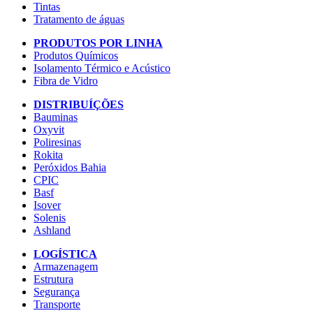
Tintas
Tratamento de águas
PRODUTOS POR LINHA
Produtos Químicos
Isolamento Térmico e Acústico
Fibra de Vidro
DISTRIBUÍÇÕES
Bauminas
Oxyvit
Poliresinas
Rokita
Peróxidos Bahia
CPIC
Basf
Isover
Solenis
Ashland
LOGÍSTICA
Armazenagem
Estrutura
Segurança
Transporte