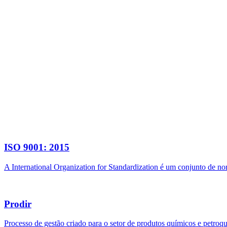
ISO 9001: 2015
A International Organization for Standardization é um conjunto de n
Prodir
Processo de gestão criado para o setor de produtos químicos e petroq