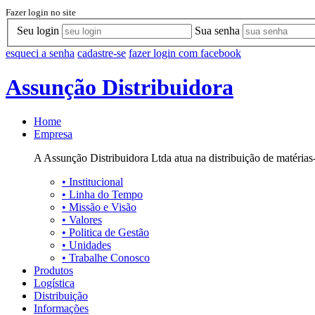
Fazer login no site
Seu login
Sua senha
esqueci a senha
cadastre-se
fazer login com facebook
Assunção Distribuidora
Home
Empresa
A Assunção Distribuidora Ltda atua na distribuição de matérias-
•
Institucional
•
Linha do Tempo
•
Missão e Visão
•
Valores
•
Politica de Gestão
•
Unidades
•
Trabalhe Conosco
Produtos
Logística
Distribuição
Informações