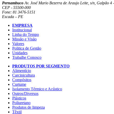
Pernambuco
Av. José Mario Bezerra de Araujo Leite, s/n, Galpão 4 -
CEP - 55500-000
Fone: 81 3476-5151
Escada – PE
EMPRESA
Institucional
Linha do Tempo
Missão e Visão
Valores
Politica de Gestão
Unidades
Trabalhe Conosco
PRODUTOS POR SEGMENTO
Alimentício
Carcinicultura
Compósitos
Curtume
Isolamento Térmico e Acústico
Outros/Diversos
Plásticos
Poliuretano
Produtos de limpeza
Têxtil