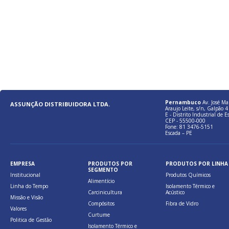
Pernambuco
Av. José Ma
ASSUNÇÃO DISTRIBUIDORA LTDA.
Araujo Leite, s/n, Galpão 4 
E - Distrito Industrial de E
CEP - 55500-000
Fone: 81 3476-5151
Escada – PE
EMPRESA
PRODUTOS POR
PRODUTOS POR LINHA
SEGMENTO
Institucional
Produtos Químicos
Alimentício
Linha do Tempo
Isolamento Térmico e
Carcinicultura
Acústico
Missão e Visão
Compósitos
Fibra de Vidro
Valores
Curtume
Politica de Gestão
Isolamento Térmico e