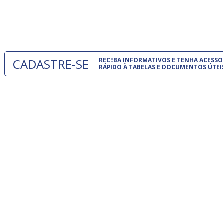
normas té
 e
um modelo
o
CADASTRE-SE
RECEBA INFORMATIVOS E TENHA ACESSO
RÁPIDO À TABELAS E DOCUMENTOS ÚTEI