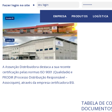
ASSUNÇÃO DISTRIBUIDORA É
Fazer login no site
CERTIFICADA PELA BSI
EMPRESA
PRODUTOS
LOGÍSTICA
A Assunção Distribuidora destaca a sua recente
certificação pelas normas ISO 9001 (Qualidade) e
PRODIR (Processo Distribuição Responsável –
Associquim), através da empresa certificadora BSI.
TABELA DE C
ISO 9001:
da
A Internat
DOCUMENTOS
Standardiz