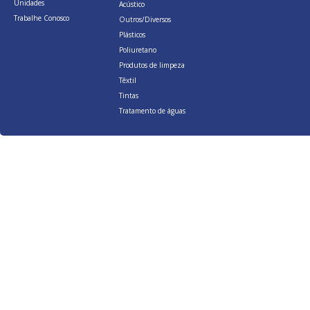
Unidades
Acústico
Trabalhe Conosco
Outros/Diversos
Plásticos
Poliuretano
Produtos de limpeza
Têxtil
Tintas
Tratamento de águas