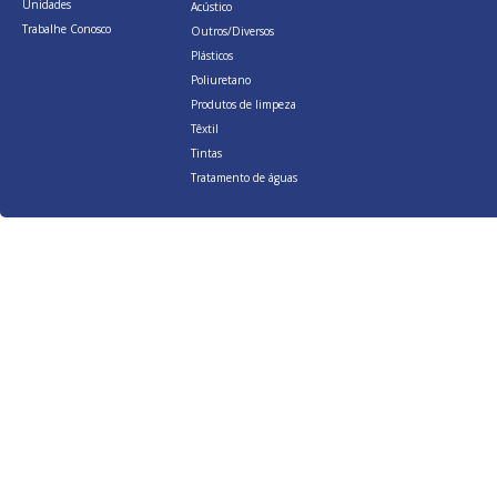
Unidades
Acústico
Trabalhe Conosco
Outros/Diversos
Plásticos
Poliuretano
Produtos de limpeza
Têxtil
Tintas
Tratamento de águas