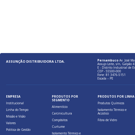
Pernambuco
Av. José Ma
ASSUNÇÃO DISTRIBUIDORA LTDA.
Araujo Leite, s/n, Galpão 4 
E - Distrito Industrial de E
CEP - 55500-000
Fone: 81 3476-5151
Escada – PE
EMPRESA
PRODUTOS POR
PRODUTOS POR LINHA
SEGMENTO
Institucional
Produtos Químicos
Alimentício
Linha do Tempo
Isolamento Térmico e
Carcinicultura
Acústico
Missão e Visão
Compósitos
Fibra de Vidro
Valores
Curtume
Politica de Gestão
Isolamento Térmico e