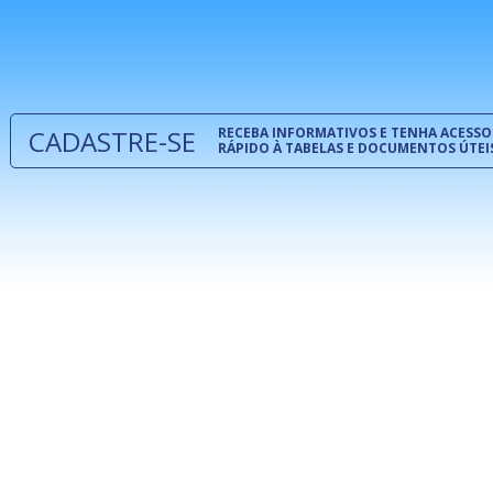
normas té
 e
um modelo
o
CADASTRE-SE
RECEBA INFORMATIVOS E TENHA ACESSO
RÁPIDO À TABELAS E DOCUMENTOS ÚTEI