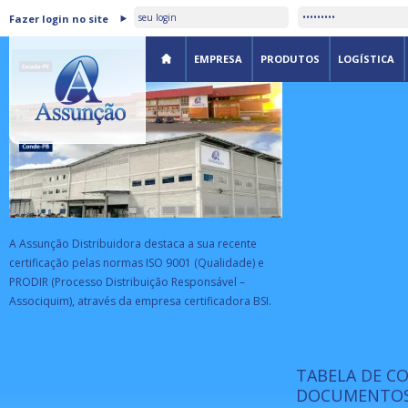
ASSUNÇÃO DISTRIBUIDORA É
Fazer login no site
CERTIFICADA PELA BSI
EMPRESA
PRODUTOS
LOGÍSTICA
A Assunção Distribuidora destaca a sua recente
certificação pelas normas ISO 9001 (Qualidade) e
PRODIR (Processo Distribuição Responsável –
Associquim), através da empresa certificadora BSI.
TABELA DE C
ISO 9001:
da
A Internat
DOCUMENTOS
Standardiz