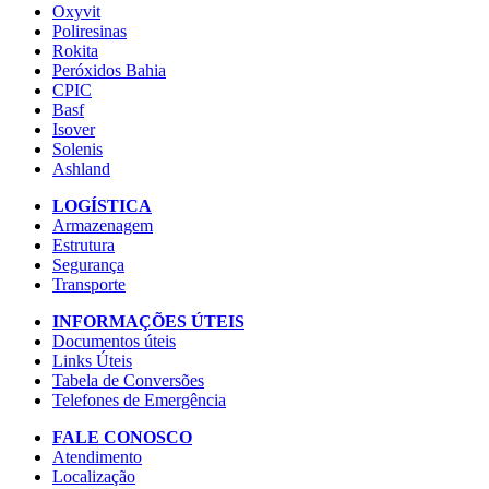
Oxyvit
Poliresinas
Rokita
Peróxidos Bahia
CPIC
Basf
Isover
Solenis
Ashland
LOGÍSTICA
Armazenagem
Estrutura
Segurança
Transporte
INFORMAÇÕES ÚTEIS
Documentos úteis
Links Úteis
Tabela de Conversões
Telefones de Emergência
FALE CONOSCO
Atendimento
Localização