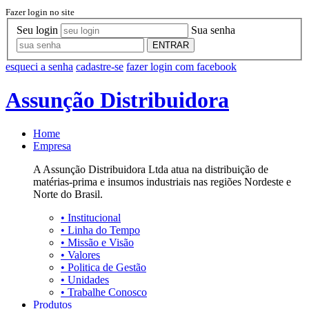
Fazer login no site
Seu login
Sua senha
ENTRAR
esqueci a senha
cadastre-se
fazer login com facebook
Assunção Distribuidora
Home
Empresa
A Assunção Distribuidora Ltda atua na distribuição de
matérias-prima e insumos industriais nas regiões Nordeste e
Norte do Brasil.
•
Institucional
•
Linha do Tempo
•
Missão e Visão
•
Valores
•
Politica de Gestão
•
Unidades
•
Trabalhe Conosco
Produtos